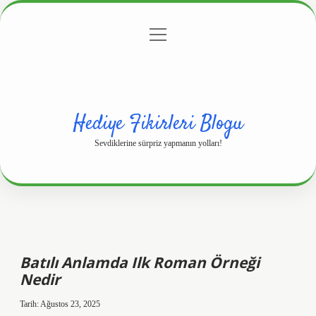
menüyü
Anasayfa
Gizlilik Politikası
Yasal Uyarı
aç
Hakkımızda
Hediye Fikirleri Blogu
Sevdiklerine sürpriz yapmanın yolları!
Batılı Anlamda Ilk Roman Örneği
Nedir
Tarih: Ağustos 23, 2025