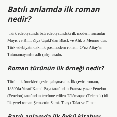
Batılı anlamda ilk roman
nedir?
-Türk edebiyatında batı edebiyatındaki ilk modern romanlar
Mayıs ve Billit Ziya Uşakl’dan Black ve Ahk-z-Memnu’dur. -
Türk edebiyatındaki ilk postmodern roman, O’nz Attay’ın
Tutunamayanlar adlı çalışmasıdır.
Roman türünün ilk örneği nedir?
Türün ilk örnekleri çeviri çalışmasıdır. İlk çeviri romanı,
1859’da Yusuf Kamil Paşa tarafından Fransız yazar Fénelon
(Fenelon) tarafından tercüme edilen Télémaque (Telemak) idi.
İlk yerel roman Şemsettin Samis Taaş ı Talat ve Fitnat.
Batılı anlamda ilk öykü kitabını