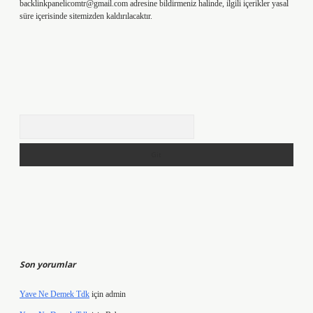
backlinkpanelicomtr@gmail.com
adresine bildirmeniz halinde, ilgili içerikler yasal
süre içerisinde sitemizden kaldırılacaktır.
Arama
Son yorumlar
Yave Ne Demek Tdk
için
admin