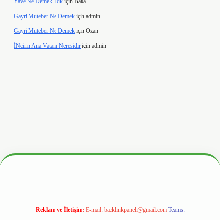
Yave Ne Demek Tdk
için
Baba
Gayri Muteber Ne Demek
için
admin
Gayri Muteber Ne Demek
için
Ozan
İNcirin Ana Vatanı Neresidir
için
admin
hiltonbetx.org/
Reklam ve İletişim:
E-mail:
backlinkpaneli@gmail.com
Teams: