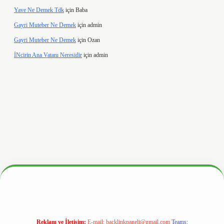
Yave Ne Demek Tdk
için
Baba
Gayri Muteber Ne Demek
için
admin
Gayri Muteber Ne Demek
için
Ozan
İNcirin Ana Vatanı Neresidir
için
admin
.hiltonbetx.org/
Reklam ve İletişim:
E-mail:
backlinkpaneli@gmail.com
Teams: