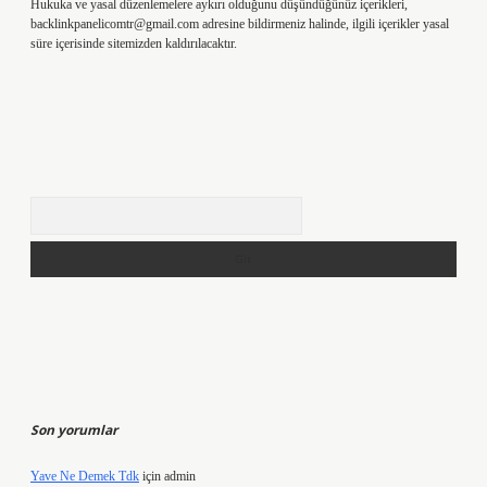
Hukuka ve yasal düzenlemelere aykırı olduğunu düşündüğünüz içerikleri,
backlinkpanelicomtr@gmail.com
adresine bildirmeniz halinde, ilgili içerikler yasal
süre içerisinde sitemizden kaldırılacaktır.
Arama
Son yorumlar
Yave Ne Demek Tdk
için
admin