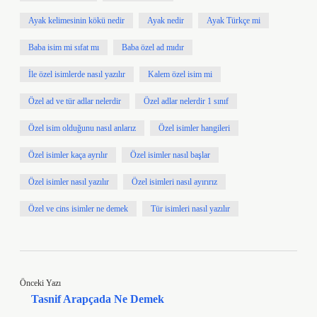
Ayak kelimesinin kökü nedir
Ayak nedir
Ayak Türkçe mi
Baba isim mi sıfat mı
Baba özel ad mıdır
İle özel isimlerde nasıl yazılır
Kalem özel isim mi
Özel ad ve tür adlar nelerdir
Özel adlar nelerdir 1 sınıf
Özel isim olduğunu nasıl anlarız
Özel isimler hangileri
Özel isimler kaça ayrılır
Özel isimler nasıl başlar
Özel isimler nasıl yazılır
Özel isimleri nasıl ayırırız
Özel ve cins isimler ne demek
Tür isimleri nasıl yazılır
Önceki Yazı
Tasnif Arapçada Ne Demek