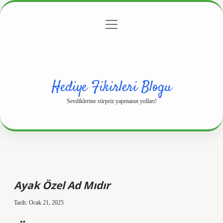
menüyü
Anasayfa
Gizlilik Politikası
Yasal Uyarı
aç
Hakkımızda
Hediye Fikirleri Blogu
Sevdiklerine sürpriz yapmanın yolları!
Ayak Özel Ad Mıdır
Tarih: Ocak 21, 2025