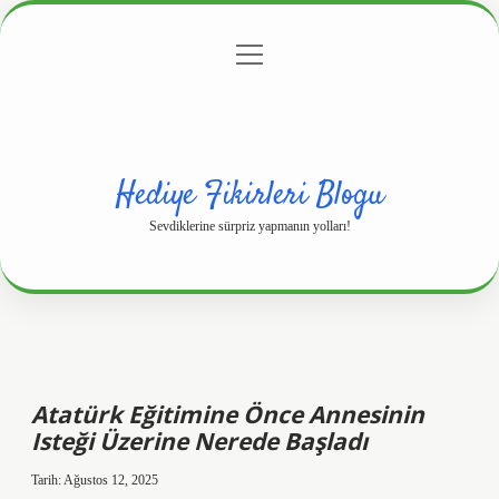
menüyü
Anasayfa
Gizlilik Politikası
Yasal Uyarı
aç
Hakkımızda
Hediye Fikirleri Blogu
Sevdiklerine sürpriz yapmanın yolları!
Atatürk Eğitimine Önce Annesinin
Isteği Üzerine Nerede Başladı
Tarih: Ağustos 12, 2025