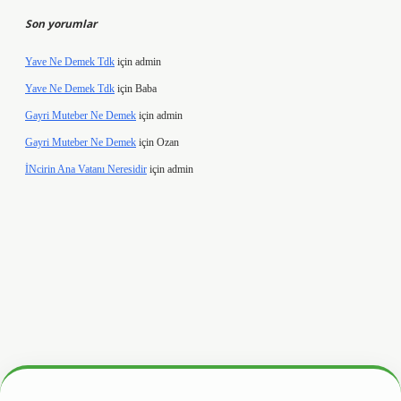
Son yorumlar
Yave Ne Demek Tdk
için
admin
Yave Ne Demek Tdk
için
Baba
Gayri Muteber Ne Demek
için
admin
Gayri Muteber Ne Demek
için
Ozan
İNcirin Ana Vatanı Neresidir
için
admin
ww.hiltonbetx.org/