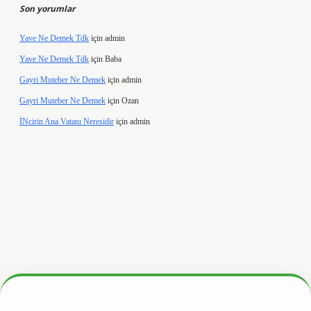
Son yorumlar
Yave Ne Demek Tdk
için
admin
Yave Ne Demek Tdk
için
Baba
Gayri Muteber Ne Demek
için
admin
Gayri Muteber Ne Demek
için
Ozan
İNcirin Ana Vatanı Neresidir
için
admin
ltonbetx.org/