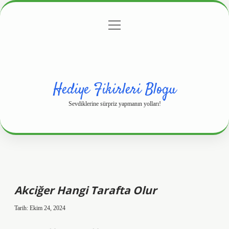
menüyü
Anasayfa
Gizlilik Politikası
Yasal Uyarı
aç
Hakkımızda
Hediye Fikirleri Blogu
Sevdiklerine sürpriz yapmanın yolları!
Akciğer Hangi Tarafta Olur
Tarih: Ekim 24, 2024