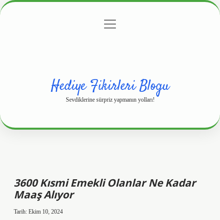
menüyü
Anasayfa
Gizlilik Politikası
Yasal Uyarı
aç
Hakkımızda
Hediye Fikirleri Blogu
Sevdiklerine sürpriz yapmanın yolları!
3600 Kısmi Emekli Olanlar Ne Kadar
Maaş Alıyor
Tarih: Ekim 10, 2024