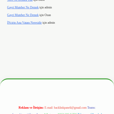
Gayri Muteber Ne Demek
için
admin
Gayri Muteber Ne Demek
için
Ozan
İNcirin Ana Vatanı Neresidir
için
admin
hiltonbetx.org/
Reklam ve İletişim:
E-mail:
backlinkpaneli@gmail.com
Teams: