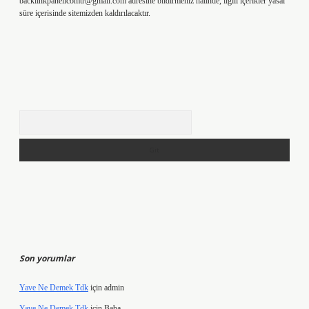
backlinkpanelicomtr@gmail.com
adresine bildirmeniz halinde, ilgili içerikler yasal
süre içerisinde sitemizden kaldırılacaktır.
Arama
Son yorumlar
Yave Ne Demek Tdk
için
admin
Yave Ne Demek Tdk
için
Baba