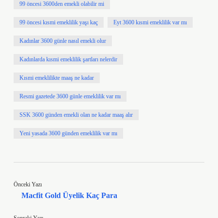
99 öncesi 3600den emekli olabilir mi
99 öncesi kısmi emeklilik yaşı kaç
Eyt 3600 kısmi emeklilik var mı
Kadınlar 3600 günle nasıl emekli olur
Kadınlarda kısmi emeklilik şartları nelerdir
Kısmi emeklilikte maaş ne kadar
Resmi gazetede 3600 günle emeklilik var mı
SSK 3600 günden emekli olan ne kadar maaş alır
Yeni yasada 3600 günden emeklilik var mı
Önceki Yazı
Macfit Gold Üyelik Kaç Para