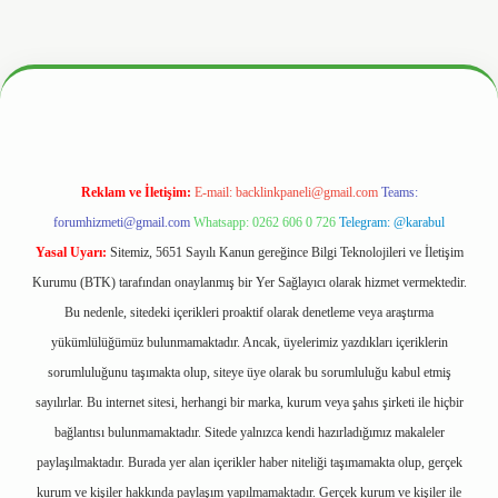
.hiltonbetx.org/
Reklam ve İletişim:
E-mail:
backlinkpaneli@gmail.com
Teams:
forumhizmeti@gmail.com
Whatsapp: 0262 606 0 726
Telegram: @karabul
Yasal Uyarı:
Sitemiz, 5651 Sayılı Kanun gereğince Bilgi Teknolojileri ve İletişim
Kurumu (BTK) tarafından onaylanmış bir Yer Sağlayıcı olarak hizmet vermektedir.
Bu nedenle, sitedeki içerikleri proaktif olarak denetleme veya araştırma
yükümlülüğümüz bulunmamaktadır. Ancak, üyelerimiz yazdıkları içeriklerin
sorumluluğunu taşımakta olup, siteye üye olarak bu sorumluluğu kabul etmiş
sayılırlar. Bu internet sitesi, herhangi bir marka, kurum veya şahıs şirketi ile hiçbir
bağlantısı bulunmamaktadır. Sitede yalnızca kendi hazırladığımız makaleler
paylaşılmaktadır. Burada yer alan içerikler haber niteliği taşımamakta olup, gerçek
kurum ve kişiler hakkında paylaşım yapılmamaktadır. Gerçek kurum ve kişiler ile