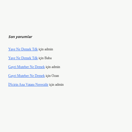
Son yorumlar
Yave Ne Demek Tdk
için
admin
Yave Ne Demek Tdk
için
Baba
Gayri Muteber Ne Demek
için
admin
Gayri Muteber Ne Demek
için
Ozan
İNcirin Ana Vatanı Neresidir
için
admin