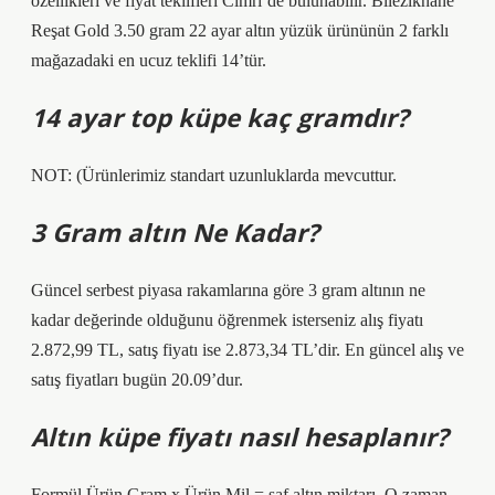
özellikleri ve fiyat teklifleri Cimri’de bulunabilir. Bilezikhane
Reşat Gold 3.50 gram 22 ayar altın yüzük ürününün 2 farklı
mağazadaki en ucuz teklifi 14’tür.
14 ayar top küpe kaç gramdır?
NOT: (Ürünlerimiz standart uzunluklarda mevcuttur.
3 Gram altın Ne Kadar?
Güncel serbest piyasa rakamlarına göre 3 gram altının ne
kadar değerinde olduğunu öğrenmek isterseniz alış fiyatı
2.872,99 TL, satış fiyatı ise 2.873,34 TL’dir. En güncel alış ve
satış fiyatları bugün 20.09’dur.
Altın küpe fiyatı nasıl hesaplanır?
Formül Ürün Gram x Ürün Mil = saf altın miktarı. O zaman