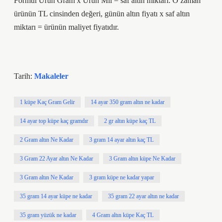
Formül Ürün Gram x Ürün Mil = saf altın miktarı. O zaman
ürünün TL cinsinden değeri, günün altın fiyatı x saf altın
miktarı = ürünün maliyet fiyatıdır.
Tarih:
Makaleler
1 küpe Kaç Gram Gelir
14 ayar 350 gram altın ne kadar
14 ayar top küpe kaç gramdır
2 gr altın küpe kaç TL
2 Gram altın Ne Kadar
3 gram 14 ayar altın kaç TL
3 Gram 22 Ayar altın Ne Kadar
3 Gram altın küpe Ne Kadar
3 Gram altın Ne Kadar
3 gram küpe ne kadar yapar
35 gram 14 ayar küpe ne kadar
35 gram 22 ayar altın ne kadar
35 gram yüzük ne kadar
4 Gram altın küpe Kaç TL