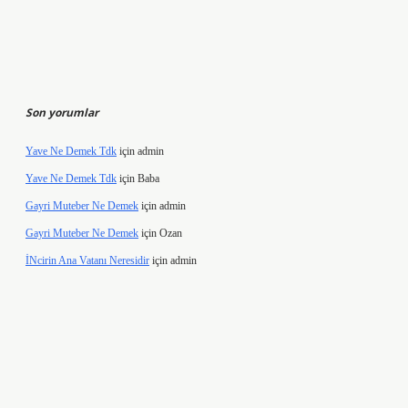
Son yorumlar
Yave Ne Demek Tdk
için
admin
Yave Ne Demek Tdk
için
Baba
Gayri Muteber Ne Demek
için
admin
Gayri Muteber Ne Demek
için
Ozan
İNcirin Ana Vatanı Neresidir
için
admin