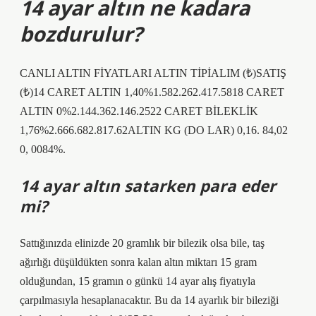
14 ayar altın ne kadara
bozdurulur?
CANLI ALTIN ​​FİYATLARI ALTIN ​​TİPİALIM (₺)SATIŞ
(₺)14 CARET ALTIN ​​1,40%1.582.262.417.5818 CARET
ALTIN ​​0%2.144.362.146.2522 CARET BİLEKLİK
1,76%2.666.682.817.62ALTIN ​​KG (DO LAR) 0,16. 84,02
0, 0084%.
14 ayar altın satarken para eder
mi?
Sattığınızda elinizde 20 gramlık bir bilezik olsa bile, taş
ağırlığı düşüldükten sonra kalan altın miktarı 15 gram
olduğundan, 15 gramın o günkü 14 ayar alış fiyatıyla
çarpılmasıyla hesaplanacaktır. Bu da 14 ayarlık bir bileziği