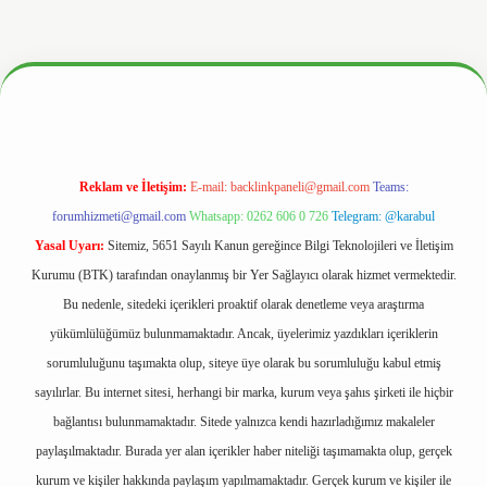
ww.hiltonbetx.org/
Reklam ve İletişim:
E-mail:
backlinkpaneli@gmail.com
Teams:
forumhizmeti@gmail.com
Whatsapp: 0262 606 0 726
Telegram: @karabul
Yasal Uyarı:
Sitemiz, 5651 Sayılı Kanun gereğince Bilgi Teknolojileri ve İletişim
Kurumu (BTK) tarafından onaylanmış bir Yer Sağlayıcı olarak hizmet vermektedir.
Bu nedenle, sitedeki içerikleri proaktif olarak denetleme veya araştırma
yükümlülüğümüz bulunmamaktadır. Ancak, üyelerimiz yazdıkları içeriklerin
sorumluluğunu taşımakta olup, siteye üye olarak bu sorumluluğu kabul etmiş
sayılırlar. Bu internet sitesi, herhangi bir marka, kurum veya şahıs şirketi ile hiçbir
bağlantısı bulunmamaktadır. Sitede yalnızca kendi hazırladığımız makaleler
paylaşılmaktadır. Burada yer alan içerikler haber niteliği taşımamakta olup, gerçek
kurum ve kişiler hakkında paylaşım yapılmamaktadır. Gerçek kurum ve kişiler ile