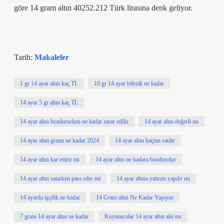
göre 14 gram altın 40252.212 Türk lirasına denk geliyor.
Tarih:
Makaleler
1 gr 14 ayar altın kaç TL
10 gr 14 ayar bilezik ne kadar
14 ayar 5 gr altın kaç TL
14 ayar altın bozdururken ne kadar zarar edilir
14 ayar altın değerli mi
14 ayar altın gramı ne kadar 2024
14 ayar altın kaçtan satılır
14 ayar altın kar ettirir mi
14 ayar altın ne kadara bozdurulur
14 ayar altın satarken para eder mi
14 ayar altına yatırım yapılır mı
14 ayarda işçilik ne kadar
14 Gram altın Ne Kadar Yapıyor
7 gram 14 ayar altın ne kadar
Kuyumcular 14 ayar altın alır mı