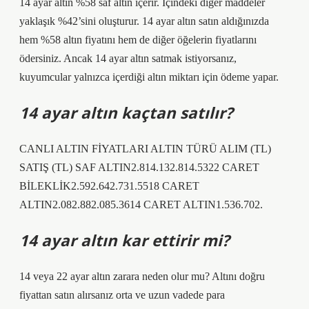
14 ayar altın %58 saf altın içerir. İçindeki diğer maddeler
yaklaşık %42’sini oluşturur. 14 ayar altın satın aldığınızda
hem %58 altın fiyatını hem de diğer öğelerin fiyatlarını
ödersiniz. Ancak 14 ayar altın satmak istiyorsanız,
kuyumcular yalnızca içerdiği altın miktarı için ödeme yapar.
14 ayar altın kaçtan satılır?
CANLI ALTIN ​​FİYATLARI ALTIN ​​TÜRÜ ALIM (TL)
SATIŞ (TL) SAF ALTIN2.814.132.814.5322 CARET
BİLEKLİK2.592.642.731.5518 CARET
ALTIN2.082.882.085.3614 CARET ALTIN1.536.702.
14 ayar altın kar ettirir mi?
14 veya 22 ayar altın zarara neden olur mu? Altını doğru
fiyattan satın alırsanız orta ve uzun vadede para