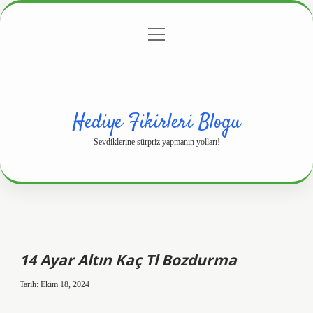
menüyü
Anasayfa
Gizlilik Politikası
Yasal Uyarı
aç
Hakkımızda
Hediye Fikirleri Blogu
Sevdiklerine sürpriz yapmanın yolları!
14 Ayar Altın Kaç Tl Bozdurma
Tarih: Ekim 18, 2024