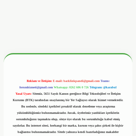
betx.org/
Reklam ve İletişim:
E-mail:
backlinkpaneli@gmail.com
Teams:
forumhizmeti@gmail.com
Whatsapp: 0262 606 0 726
Telegram: @karabul
Yasal Uyarı:
Sitemiz, 5651 Sayılı Kanun gereğince Bilgi Teknolojileri ve İletişim
Kurumu (BTK) tarafından onaylanmış bir Yer Sağlayıcı olarak hizmet vermektedir.
Bu nedenle, sitedeki içerikleri proaktif olarak denetleme veya araştırma
yükümlülüğümüz bulunmamaktadır. Ancak, üyelerimiz yazdıkları içeriklerin
sorumluluğunu taşımakta olup, siteye üye olarak bu sorumluluğu kabul etmiş
sayılırlar. Bu internet sitesi, herhangi bir marka, kurum veya şahıs şirketi ile hiçbir
bağlantısı bulunmamaktadır. Sitede yalnızca kendi hazırladığımız makaleler