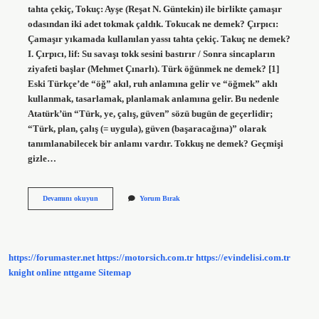
tahta çekiç, Tokuç: Ayşe (Reşat N. Güntekin) ile birlikte çamaşır
odasından iki adet tokmak çaldık. Tokucak ne demek? Çırpıcı:
Çamaşır yıkamada kullanılan yassı tahta çekiç. Takuç ne demek?
I. Çırpıcı, lif: Su savaşı tokk sesini bastırır / Sonra sincapların
ziyafeti başlar (Mehmet Çınarlı). Türk öğünmek ne demek? [1]
Eski Türkçe’de “öğ” akıl, ruh anlamına gelir ve “öğmek” aklı
kullanmak, tasarlamak, planlamak anlamına gelir. Bu nedenle
Atatürk’ün “Türk, ye, çalış, güven” sözü bugün de geçerlidir;
“Türk, plan, çalış (= uygula), güven (başaracağına)” olarak
tanımlanabilecek bir anlamı vardır. Tokkuş ne demek? Geçmişi
gizle…
Tokaç
Devamını okuyun
Yorum Bırak
Ne
Ise
Yarar
https://forumaster.net
https://motorsich.com.tr
https://evindelisi.com.tr
knight online
nttgame
Sitemap