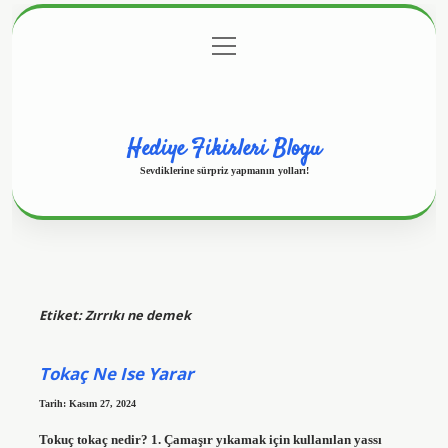
menüyü
Anasayfa
Gizlilik Politikası
Yasal Uyarı
aç
Hakkımızda
Hediye Fikirleri Blogu
Sevdiklerine sürpriz yapmanın yolları!
Etiket:
Zırrıkı ne demek
Tokaç Ne Ise Yarar
Tarih: Kasım 27, 2024
Tokuç tokaç nedir? 1. Çamaşır yıkamak için kullanılan yassı