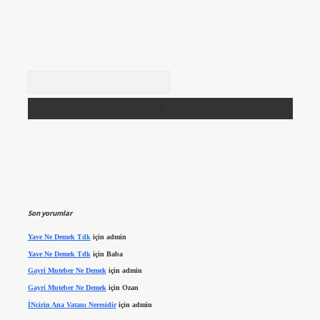
Arama
Son yorumlar
Yave Ne Demek Tdk
için
admin
Yave Ne Demek Tdk
için
Baba
Gayri Muteber Ne Demek
için
admin
Gayri Muteber Ne Demek
için
Ozan
İNcirin Ana Vatanı Neresidir
için
admin