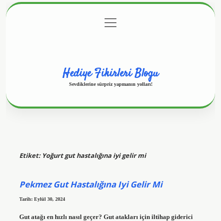
menüyü
Anasayfa
Gizlilik Politikası
Yasal Uyarı
aç
Hakkımızda
Hediye Fikirleri Blogu
Sevdiklerine sürpriz yapmanın yolları!
Etiket:
Yoğurt gut hastalığına iyi gelir mi
Pekmez Gut Hastalığına Iyi Gelir Mi
Tarih: Eylül 30, 2024
Gut atağı en hızlı nasıl geçer? Gut atakları için iltihap giderici