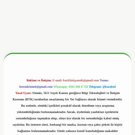
betx.org/
Reklam ve İletişim:
E-mail:
backlinkpaneli@gmail.com
Teams:
forumhizmeti@gmail.com
Whatsapp: 0262 606 0 726
Telegram: @karabul
Yasal Uyarı:
Sitemiz, 5651 Sayılı Kanun gereğince Bilgi Teknolojileri ve İletişim
Kurumu (BTK) tarafından onaylanmış bir Yer Sağlayıcı olarak hizmet vermektedir.
Bu nedenle, sitedeki içerikleri proaktif olarak denetleme veya araştırma
yükümlülüğümüz bulunmamaktadır. Ancak, üyelerimiz yazdıkları içeriklerin
sorumluluğunu taşımakta olup, siteye üye olarak bu sorumluluğu kabul etmiş
sayılırlar. Bu internet sitesi, herhangi bir marka, kurum veya şahıs şirketi ile hiçbir
bağlantısı bulunmamaktadır. Sitede yalnızca kendi hazırladığımız makaleler