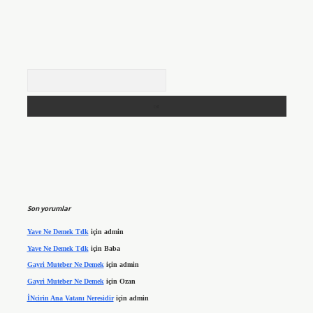
Arama
Son yorumlar
Yave Ne Demek Tdk
için
admin
Yave Ne Demek Tdk
için
Baba
Gayri Muteber Ne Demek
için
admin
Gayri Muteber Ne Demek
için
Ozan
İNcirin Ana Vatanı Neresidir
için
admin