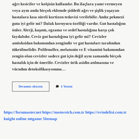
ağrı kesiciler ve kolşisin kullanılır. Bu ilaçlara yanıt vermeyen
veya aynı anda birçok eklemde şiddetli ağrı ve şişlik yaşayan
hastalara kısa süreli kortizon tedavisi verilebilir. Andız pekmezi
guta iyi gelir mi? Dalak koruyucu özelliği vardır. Gut hastalığını
önler. Alerji, kaşıntı, egzama ve sedef hastalığına karşı çok
faydalıdır. Ceviz gut hastalığına iyi gelir mi? Cevizler
antioksidan bakımından zengindir ve gut hastaları tarafından
tüketilmelidir. Polifenoller, melatonin ve E vitamini bakımından
zengin olan cevizler sadece gut için değil aynı zamanda birçok
hastalık için de önerilir. Cevizler ürik asidin atılmasına ve
vücudun detoksifikasyonuna…
Pekmez
Devamını okuyun
4 Yorum
Gut
Hastalığına
Iyi
Gelir
Mi
https://forumaster.net
https://motorsich.com.tr
https://evindelisi.com.tr
knight online
nttgame
Sitemap