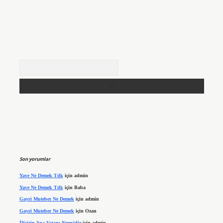
Arama
Son yorumlar
Yave Ne Demek Tdk
için
admin
Yave Ne Demek Tdk
için
Baba
Gayri Muteber Ne Demek
için
admin
Gayri Muteber Ne Demek
için
Ozan
İNcirin Ana Vatanı Neresidir
için
admin