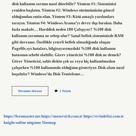
disk kullanım sorunu nasıl düzeltilir? Yöntem #1: Sisteminizi
yeniden başlatın. Yöntem #2: Windows sürümünüzün güncel
olduğundan emin olun. Yöntem #3: Kötü amaçlı yazılımları
tarayın. Yöntem #4: Windows Arama’yı devre dışı bırakın. Daha
fazla makale… Harddisk neden 100 Çalışıyor? %100 disk
kullanım sorununa ne sebep olur? Sanal bellek sisteminizde RAM
gibi davranır. Özellikle yeterli bellek olmadığında oluşan
Pagefile.sys hataları, bilgisayarınızdaki %100 disk kullanım
hatasının sebebi olabilir. Görev yöneticisi %100 disk ne demek?
Görev Yöneticisi, sabit diskin çok az veya hiç kullanılmadan
çalışırken %100 kullanımda olduğunu gösteriyor. Disk alanı nasıl
boşaltılır? Windows’da Disk Temizleme…
100
Devamını okuyun
2 Yorum
Disk
Kullanımı
Nasıl
Çözülür
https://forumaster.net
https://motorsich.com.tr
https://evindelisi.com.tr
knight online
nttgame
Sitemap