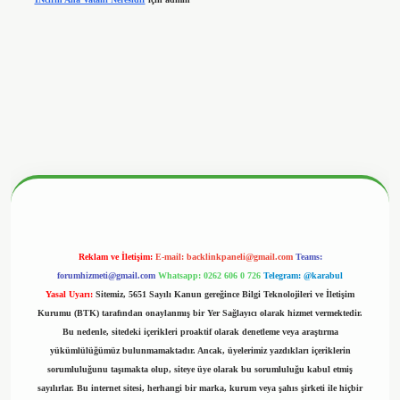
betx.org/
Reklam ve İletişim:
E-mail:
backlinkpaneli@gmail.com
Teams:
forumhizmeti@gmail.com
Whatsapp: 0262 606 0 726
Telegram: @karabul
Yasal Uyarı:
Sitemiz, 5651 Sayılı Kanun gereğince Bilgi Teknolojileri ve İletişim
Kurumu (BTK) tarafından onaylanmış bir Yer Sağlayıcı olarak hizmet vermektedir.
Bu nedenle, sitedeki içerikleri proaktif olarak denetleme veya araştırma
yükümlülüğümüz bulunmamaktadır. Ancak, üyelerimiz yazdıkları içeriklerin
sorumluluğunu taşımakta olup, siteye üye olarak bu sorumluluğu kabul etmiş
sayılırlar. Bu internet sitesi, herhangi bir marka, kurum veya şahıs şirketi ile hiçbir