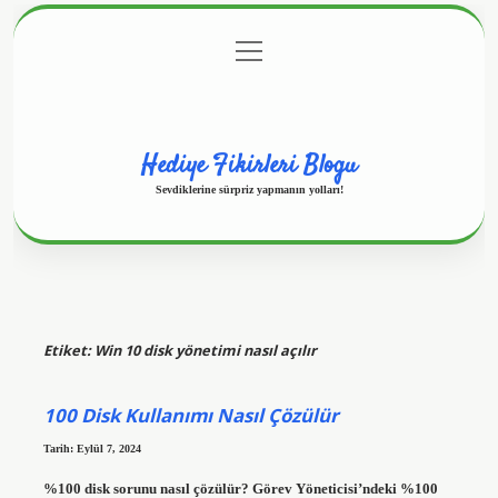
menüyü
Anasayfa
Gizlilik Politikası
Yasal Uyarı
aç
Hakkımızda
Hediye Fikirleri Blogu
Sevdiklerine sürpriz yapmanın yolları!
Etiket:
Win 10 disk yönetimi nasıl açılır
100 Disk Kullanımı Nasıl Çözülür
Tarih: Eylül 7, 2024
%100 disk sorunu nasıl çözülür? Görev Yöneticisi’ndeki %100