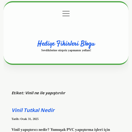
menüyü
Anasayfa
Gizlilik Politikası
Yasal Uyarı
aç
Hakkımızda
Hediye Fikirleri Blogu
Sevdiklerine sürpriz yapmanın yolları!
Etiket:
Vinil ne ile yapıştırılır
Vinil Tutkal Nedir
Tarih: Ocak 31, 2025
Vinil yapıştırıcı nedir? Yumuşak PVC yapıştırma işleri için