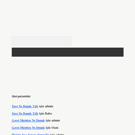
Arama
Son yorumlar
Yave Ne Demek Tdk
için
admin
Yave Ne Demek Tdk
için
Baba
Gayri Muteber Ne Demek
için
admin
Gayri Muteber Ne Demek
için
Ozan
İNcirin Ana Vatanı Neresidir
için
admin