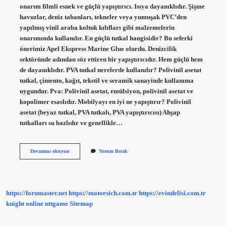
onarım filmli esnek ve güçlü yapıştırıcı. Isıya dayanıklıdır. Şişme
havuzlar, deniz tabanları, tekneler veya yumuşak PVC’den
yapılmış vinil araba koltuk kılıfları gibi malzemelerin
onarımında kullanılır. En güçlü tutkal hangisidir? Bu seferki
önerimiz Apel Ekspress Marine Glue olurdu. Denizcilik
sektöründe adından söz ettiren bir yapıştırıcıdır. Hem güçlü hem
de dayanıklıdır. PVA tutkal nerelerde kullanılır? Polivinil asetat
tutkal, çimento, kağıt, tekstil ve seramik sanayinde kullanıma
uygundur. Pva: Polivinil asetat, emülsiyon, polivinil asetat ve
kopolimer esaslıdır. Mobilyayı en iyi ne yapıştırır? Polivinil
asetat (beyaz tutkal, PVA tutkalı, PVA yapıştırıcısı) Ahşap
tutkalları su bazlıdır ve genellikle…
Vinil
Devamını okuyun
Yorum Bırak
Tutkal
Nedir
https://forumaster.net
https://motorsich.com.tr
https://evindelisi.com.tr
knight online
nttgame
Sitemap