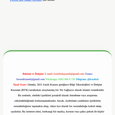
betx.org/
Reklam ve İletişim:
E-mail:
backlinkpaneli@gmail.com
Teams:
forumhizmeti@gmail.com
Whatsapp: 0262 606 0 726
Telegram: @karabul
Yasal Uyarı:
Sitemiz, 5651 Sayılı Kanun gereğince Bilgi Teknolojileri ve İletişim
Kurumu (BTK) tarafından onaylanmış bir Yer Sağlayıcı olarak hizmet vermektedir.
Bu nedenle, sitedeki içerikleri proaktif olarak denetleme veya araştırma
yükümlülüğümüz bulunmamaktadır. Ancak, üyelerimiz yazdıkları içeriklerin
sorumluluğunu taşımakta olup, siteye üye olarak bu sorumluluğu kabul etmiş
sayılırlar. Bu internet sitesi, herhangi bir marka, kurum veya şahıs şirketi ile hiçbir