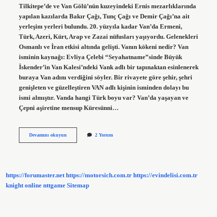
Tilkitepe’de ve Van Gölü’nün kuzeyindeki Ernis mezarlıklarında
yapılan kazılarda Bakır Çağı, Tunç Çağı ve Demir Çağı’na ait
yerleşim yerleri bulundu. 20. yüzyıla kadar Van’da Ermeni,
Türk, Azeri, Kürt, Arap ve Zazai nüfusları yaşıyordu. Gelenekleri
Osmanlı ve İran etkisi altında gelişti. Vanın kökeni nedir? Van
isminin kaynağı: Evliya Çelebi “Seyahatname”sinde Büyük
İskender’in Van Kalesi’ndeki Vank adlı bir tapınaktan esinlenerek
buraya Van adını verdiğini söyler. Bir rivayete göre şehir, şehri
genişleten ve güzelleştiren VAN adlı kişinin isminden dolayı bu
ismi almıştır. Vanda hangi Türk boyu var? Van’da yaşayan ve
Çepni aşiretine mensup Küresünni…
Vanın
Devamını okuyun
2 Yorum
Yerlileri
Kimlerdir
https://forumaster.net
https://motorsich.com.tr
https://evindelisi.com.tr
knight online
nttgame
Sitemap