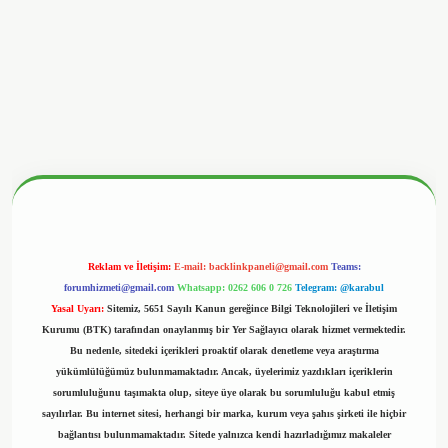
onbetx.org/
Reklam ve İletişim:
E-mail:
backlinkpaneli@gmail.com
Teams:
forumhizmeti@gmail.com
Whatsapp: 0262 606 0 726
Telegram: @karabul
Yasal Uyarı:
Sitemiz, 5651 Sayılı Kanun gereğince Bilgi Teknolojileri ve İletişim
Kurumu (BTK) tarafından onaylanmış bir Yer Sağlayıcı olarak hizmet vermektedir.
Bu nedenle, sitedeki içerikleri proaktif olarak denetleme veya araştırma
yükümlülüğümüz bulunmamaktadır. Ancak, üyelerimiz yazdıkları içeriklerin
sorumluluğunu taşımakta olup, siteye üye olarak bu sorumluluğu kabul etmiş
sayılırlar. Bu internet sitesi, herhangi bir marka, kurum veya şahıs şirketi ile hiçbir
bağlantısı bulunmamaktadır. Sitede yalnızca kendi hazırladığımız makaleler