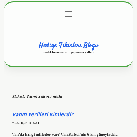
menüyü
Anasayfa
Gizlilik Politikası
Yasal Uyarı
aç
Hakkımızda
Hediye Fikirleri Blogu
Sevdiklerine sürpriz yapmanın yolları!
Etiket:
Vanın kökeni nedir
Vanın Yerlileri Kimlerdir
Tarih: Eylül 8, 2024
Van’da hangi milletler var? Van Kalesi’nin 6 km güneyindeki