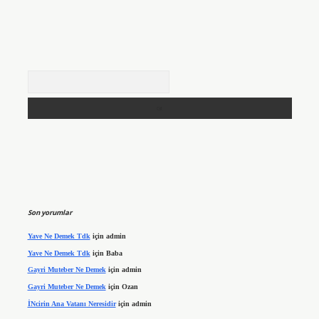
Arama
Son yorumlar
Yave Ne Demek Tdk
için
admin
Yave Ne Demek Tdk
için
Baba
Gayri Muteber Ne Demek
için
admin
Gayri Muteber Ne Demek
için
Ozan
İNcirin Ana Vatanı Neresidir
için
admin