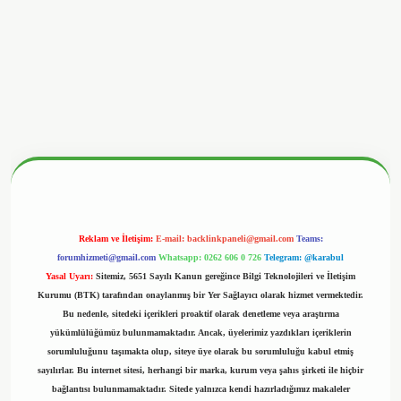
nbetx.org/
Reklam ve İletişim:
E-mail:
backlinkpaneli@gmail.com
Teams:
forumhizmeti@gmail.com
Whatsapp: 0262 606 0 726
Telegram: @karabul
Yasal Uyarı:
Sitemiz, 5651 Sayılı Kanun gereğince Bilgi Teknolojileri ve İletişim
Kurumu (BTK) tarafından onaylanmış bir Yer Sağlayıcı olarak hizmet vermektedir.
Bu nedenle, sitedeki içerikleri proaktif olarak denetleme veya araştırma
yükümlülüğümüz bulunmamaktadır. Ancak, üyelerimiz yazdıkları içeriklerin
sorumluluğunu taşımakta olup, siteye üye olarak bu sorumluluğu kabul etmiş
sayılırlar. Bu internet sitesi, herhangi bir marka, kurum veya şahıs şirketi ile hiçbir
bağlantısı bulunmamaktadır. Sitede yalnızca kendi hazırladığımız makaleler