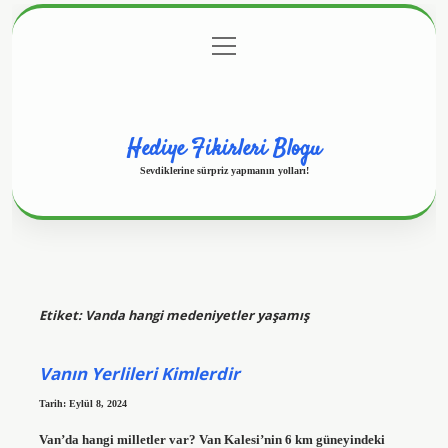
menüyü
Anasayfa
Gizlilik Politikası
Yasal Uyarı
aç
Hakkımızda
Hediye Fikirleri Blogu
Sevdiklerine sürpriz yapmanın yolları!
Etiket:
Vanda hangi medeniyetler yaşamış
Vanın Yerlileri Kimlerdir
Tarih: Eylül 8, 2024
Van’da hangi milletler var? Van Kalesi’nin 6 km güneyindeki