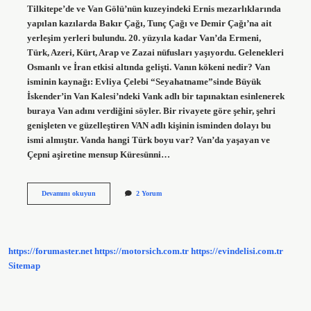
Tilkitepe’de ve Van Gölü’nün kuzeyindeki Ernis mezarlıklarında
yapılan kazılarda Bakır Çağı, Tunç Çağı ve Demir Çağı’na ait
yerleşim yerleri bulundu. 20. yüzyıla kadar Van’da Ermeni,
Türk, Azeri, Kürt, Arap ve Zazai nüfusları yaşıyordu. Gelenekleri
Osmanlı ve İran etkisi altında gelişti. Vanın kökeni nedir? Van
isminin kaynağı: Evliya Çelebi “Seyahatname”sinde Büyük
İskender’in Van Kalesi’ndeki Vank adlı bir tapınaktan esinlenerek
buraya Van adını verdiğini söyler. Bir rivayete göre şehir, şehri
genişleten ve güzelleştiren VAN adlı kişinin isminden dolayı bu
ismi almıştır. Vanda hangi Türk boyu var? Van’da yaşayan ve
Çepni aşiretine mensup Küresünni…
Vanın
Devamını okuyun
2 Yorum
Yerlileri
Kimlerdir
https://forumaster.net
https://motorsich.com.tr
https://evindelisi.com.tr
Sitemap