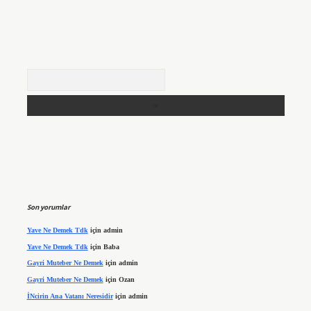
Arama
Son yorumlar
Yave Ne Demek Tdk
için
admin
Yave Ne Demek Tdk
için
Baba
Gayri Muteber Ne Demek
için
admin
Gayri Muteber Ne Demek
için
Ozan
İNcirin Ana Vatanı Neresidir
için
admin