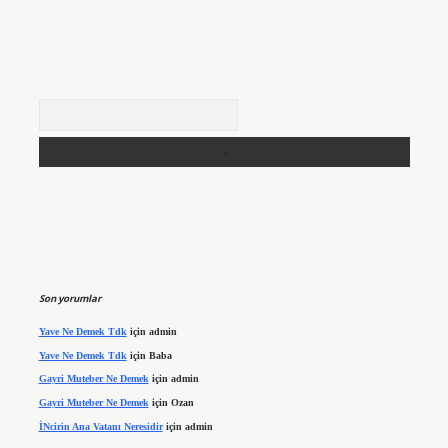
Arama
Son yorumlar
Yave Ne Demek Tdk
için
admin
Yave Ne Demek Tdk
için
Baba
Gayri Muteber Ne Demek
için
admin
Gayri Muteber Ne Demek
için
Ozan
İNcirin Ana Vatanı Neresidir
için
admin