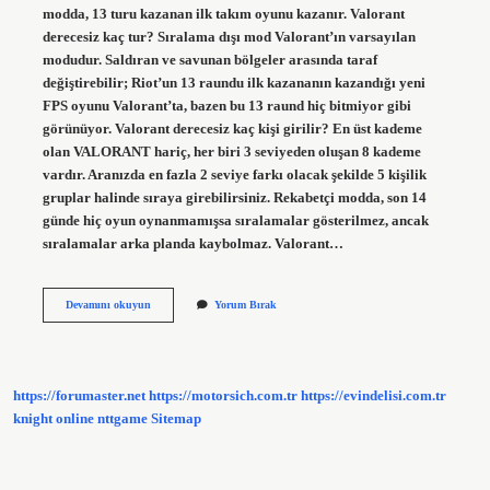
modda, 13 turu kazanan ilk takım oyunu kazanır. Valorant
derecesiz kaç tur? Sıralama dışı mod Valorant’ın varsayılan
modudur. Saldıran ve savunan bölgeler arasında taraf
değiştirebilir; Riot’un 13 raundu ilk kazananın kazandığı yeni
FPS oyunu Valorant’ta, bazen bu 13 raund hiç bitmiyor gibi
görünüyor. Valorant derecesiz kaç kişi girilir? En üst kademe
olan VALORANT hariç, her biri 3 seviyeden oluşan 8 kademe
vardır. Aranızda en fazla 2 seviye farkı olacak şekilde 5 kişilik
gruplar halinde sıraya girebilirsiniz. Rekabetçi modda, son 14
günde hiç oyun oynanmamışsa sıralamalar gösterilmez, ancak
sıralamalar arka planda kaybolmaz. Valorant…
Valorant
Devamını okuyun
Yorum Bırak
Derecesiz
Kaç
El
https://forumaster.net
https://motorsich.com.tr
https://evindelisi.com.tr
knight online
nttgame
Sitemap