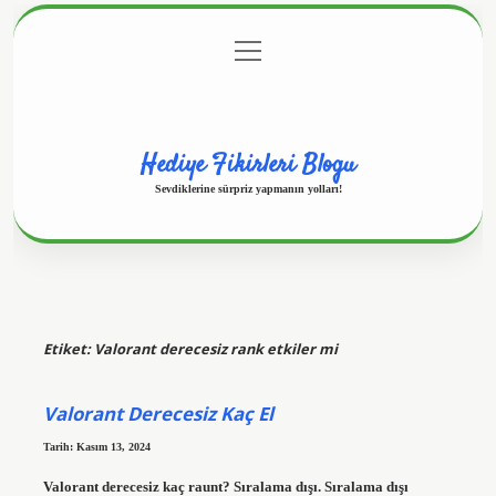
menüyü
Anasayfa
Gizlilik Politikası
Yasal Uyarı
aç
Hakkımızda
Hediye Fikirleri Blogu
Sevdiklerine sürpriz yapmanın yolları!
Etiket:
Valorant derecesiz rank etkiler mi
Valorant Derecesiz Kaç El
Tarih: Kasım 13, 2024
Valorant derecesiz kaç raunt? Sıralama dışı. Sıralama dışı