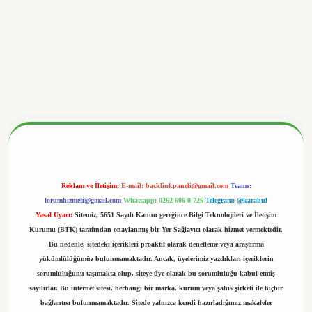
tonbetx.org/
Reklam ve İletişim:
E-mail:
backlinkpaneli@gmail.com
Teams:
forumhizmeti@gmail.com
Whatsapp: 0262 606 0 726
Telegram: @karabul
Yasal Uyarı:
Sitemiz, 5651 Sayılı Kanun gereğince Bilgi Teknolojileri ve İletişim
Kurumu (BTK) tarafından onaylanmış bir Yer Sağlayıcı olarak hizmet vermektedir.
Bu nedenle, sitedeki içerikleri proaktif olarak denetleme veya araştırma
yükümlülüğümüz bulunmamaktadır. Ancak, üyelerimiz yazdıkları içeriklerin
sorumluluğunu taşımakta olup, siteye üye olarak bu sorumluluğu kabul etmiş
sayılırlar. Bu internet sitesi, herhangi bir marka, kurum veya şahıs şirketi ile hiçbir
bağlantısı bulunmamaktadır. Sitede yalnızca kendi hazırladığımız makaleler