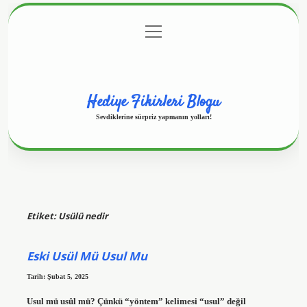
menüyü
Anasayfa
Gizlilik Politikası
Yasal Uyarı
aç
Hakkımızda
Hediye Fikirleri Blogu
Sevdiklerine sürpriz yapmanın yolları!
Etiket:
Usülü nedir
Eski Usül Mü Usul Mu
Tarih: Şubat 5, 2025
Usul mü usûl mü? Çünkü “yöntem” kelimesi “usul” değil