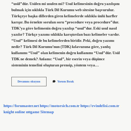
“usûl”dür. Usülen mi usulen mi? Usul kelimesinin doğru yazılışını
bulmak için sıklıkla Türk Dil Kurumu web sitesine başvurulur.
Türkçeye başka dillerden giren kelimelerde sıklıkla ünlü harfler
karışır. Bu örnekte sorulan soru “procedure veya procedure”dur.
TDK’ya göre kelimenin doğru yazılışı “usul”dur. Eski usul nasıl
yazılır? Türkçe yazımı sıklıkla karıştırılan bazı kelimeler vardır.
“Usul” kelimesi de bu kelimelerden biridir. Peki, doğru yazımı
nedir? Türk Dil Kurumu’nun (TDK) kılavuzuna göre, yanlış
kullanımı “Usul” olan kelimenin doğru kullanımı “Usul”dür. Usül
TDK ne demek? Anlamı: “Usul”, bir eserin veya düşünce
sisteminin temelini oluşturan prensip, yöntem veya…
Eski
Devamını okuyun
Yorum Bırak
Usül
Mü
Usul
Mu
https://forumaster.net
https://motorsich.com.tr
https://evindelisi.com.tr
knight online
nttgame
Sitemap