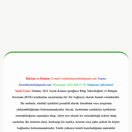
betx.org/
Reklam ve İletişim:
E-mail:
backlinkpaneli@gmail.com
Teams:
forumhizmeti@gmail.com
Whatsapp: 0262 606 0 726
Telegram: @karabul
Yasal Uyarı:
Sitemiz, 5651 Sayılı Kanun gereğince Bilgi Teknolojileri ve İletişim
Kurumu (BTK) tarafından onaylanmış bir Yer Sağlayıcı olarak hizmet vermektedir.
Bu nedenle, sitedeki içerikleri proaktif olarak denetleme veya araştırma
yükümlülüğümüz bulunmamaktadır. Ancak, üyelerimiz yazdıkları içeriklerin
sorumluluğunu taşımakta olup, siteye üye olarak bu sorumluluğu kabul etmiş
sayılırlar. Bu internet sitesi, herhangi bir marka, kurum veya şahıs şirketi ile hiçbir
bağlantısı bulunmamaktadır. Sitede yalnızca kendi hazırladığımız makaleler