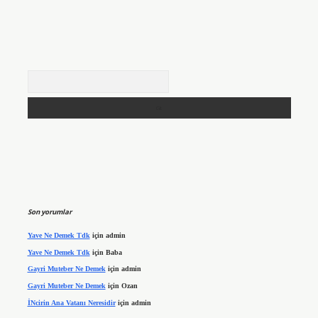
Arama
Son yorumlar
Yave Ne Demek Tdk
için
admin
Yave Ne Demek Tdk
için
Baba
Gayri Muteber Ne Demek
için
admin
Gayri Muteber Ne Demek
için
Ozan
İNcirin Ana Vatanı Neresidir
için
admin