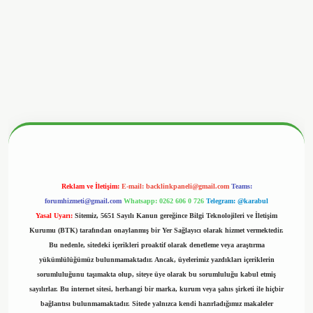
onbetx.org/
Reklam ve İletişim:
E-mail:
backlinkpaneli@gmail.com
Teams:
forumhizmeti@gmail.com
Whatsapp: 0262 606 0 726
Telegram: @karabul
Yasal Uyarı:
Sitemiz, 5651 Sayılı Kanun gereğince Bilgi Teknolojileri ve İletişim
Kurumu (BTK) tarafından onaylanmış bir Yer Sağlayıcı olarak hizmet vermektedir.
Bu nedenle, sitedeki içerikleri proaktif olarak denetleme veya araştırma
yükümlülüğümüz bulunmamaktadır. Ancak, üyelerimiz yazdıkları içeriklerin
sorumluluğunu taşımakta olup, siteye üye olarak bu sorumluluğu kabul etmiş
sayılırlar. Bu internet sitesi, herhangi bir marka, kurum veya şahıs şirketi ile hiçbir
bağlantısı bulunmamaktadır. Sitede yalnızca kendi hazırladığımız makaleler