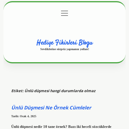
menüyü
Anasayfa
Gizlilik Politikası
Yasal Uyarı
aç
Hakkımızda
Hediye Fikirleri Blogu
Sevdiklerine sürpriz yapmanın yolları!
Etiket:
Ünlü düşmesi hangi durumlarda olmaz
Ünlü Düşmesi Ne Örnek Cümleler
Tarih: Ocak 4, 2025
Ünlü düşmesi nedir 10 tane örnek? Bazı iki heceli sözcüklerde