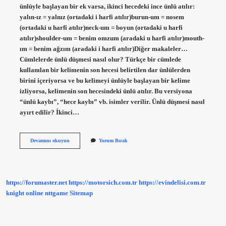
ünlüyle başlayan bir ek varsa, ikinci hecedeki ince ünlü atılır:
yalın-ız = yalnız (ortadaki i harfi atılır)burun-um = nosem
(ortadaki u harfi atılır)neck-um = boyun (ortadaki u harfi
atılır)shoulder-um = benim omzum (aradaki u harfi atılır)mouth-
ım = benim ağzım (aradaki i harfi atılır)Diğer makaleler…
Cümlelerde ünlü düşmesi nasıl olur? Türkçe bir cümlede
kullanılan bir kelimenin son hecesi belirtilen dar ünlülerden
birini içeriyorsa ve bu kelimeyi ünlüyle başlayan bir kelime
izliyorsa, kelimenin son hecesindeki ünlü atılır. Bu versiyona
“ünlü kaybı”, “hece kaybı” vb. isimler verilir. Ünlü düşmesi nasıl
ayırt edilir? İkinci…
Ünlü
Devamını okuyun
Yorum Bırak
Düşmesi
Ne
Örnek
Cümleler
https://forumaster.net
https://motorsich.com.tr
https://evindelisi.com.tr
knight online
nttgame
Sitemap