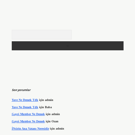
Arama
Son yorumlar
Yave Ne Demek Tdk
için
admin
Yave Ne Demek Tdk
için
Baba
Gayri Muteber Ne Demek
için
admin
Gayri Muteber Ne Demek
için
Ozan
İNcirin Ana Vatanı Neresidir
için
admin