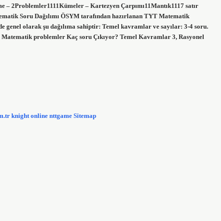
 – 2Problemler1111Kümeler – Kartezyen Çarpımı11Mantık1117 satır
ematik Soru Dağılımı ÖSYM tarafından hazırlanan TYT Matematik
 de genel olarak şu dağılıma sahiptir: Temel kavramlar ve sayılar: 3-4 soru.
KPSS Matematik problemler Kaç soru Çıkıyor? Temel Kavramlar 3, Rasyonel
m.tr
knight online
nttgame
Sitemap