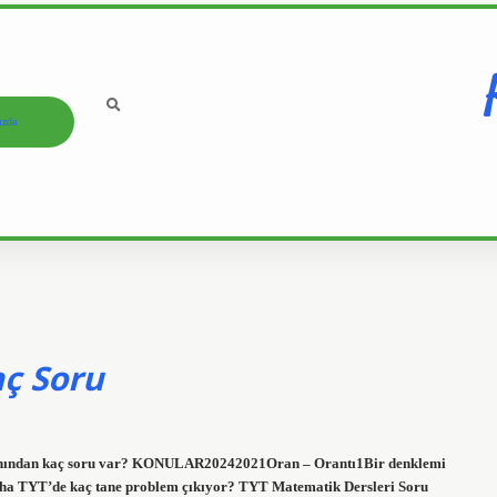
ızda
ç Soru
lanından kaç soru var? KONULAR20242021Oran – Orantı1Bir denklemi
ha TYT’de kaç tane problem çıkıyor? TYT Matematik Dersleri Soru