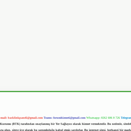
-mail:
backlinkpaneli@gmail.com
Teams:
forumhizmeti@gmail.com
Whatsapp: 0262 606 0 726
Telegra
im Kurumu (BTK) tarafından onaylanmış bir Yer Sağlayıcı olarak hizmet vermektedir. Bu nedenle, sited
 olup, siteye üye olarak bu sorumluluğu kabul etmiş sayılırlar. Bu internet sitesi, herhangi bir mark