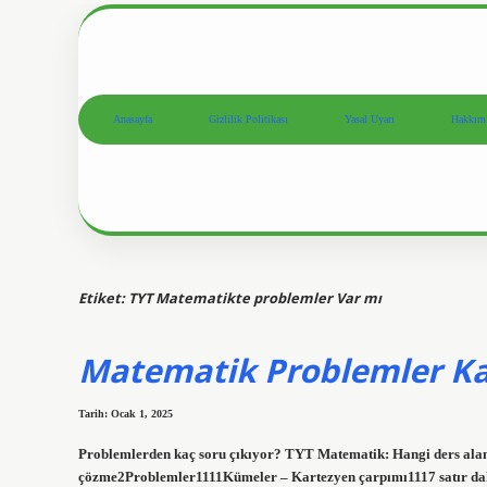
Anasayfa
Gizlilik Politikası
Yasal Uyarı
Hakkım
Etiket:
TYT Matematikte problemler Var mı
Matematik Problemler Ka
Tarih: Ocak 1, 2025
Problemlerden kaç soru çıkıyor? TYT Matematik: Hangi ders a
çözme2Problemler1111Kümeler – Kartezyen çarpımı1117 satır da