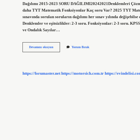
Dağılımı 2015-2023 SORU DAĞILIMI20242021Denklemleri Çözme
daha TYT Matematik Fonksiyonlar Kaç soru Var? 2025 TYT Mat
sınavında sorulan soruların dağılımı her sınav yılında değişebilse
Denklemler ve eşitsizlikler: 2-3 soru. Fonksiyonlar: 2-3 soru. 
ve Ondalık Sayılar…
Matematik
Devamını okuyun
Yorum Bırak
Problemler
Kaç
Soru
https://forumaster.net
https://motorsich.com.tr
https://evindelisi.co