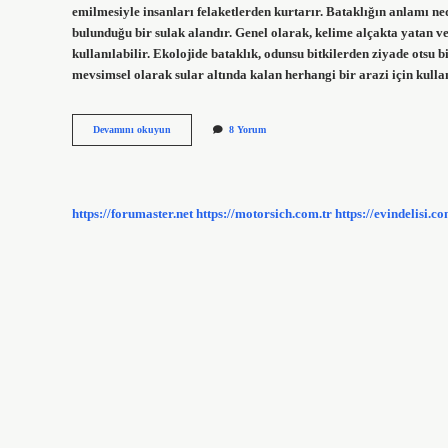
emilmesiyle insanları felaketlerden kurtarır. Bataklığın anlamı ned
bulunduğu bir sulak alandır. Genel olarak, kelime alçakta yatan ve
kullanılabilir. Ekolojide bataklık, odunsu bitkilerden ziyade otsu 
mevsimsel olarak sular altında kalan herhangi bir arazi için kulla
Bataklığın
Devamını okuyun
8 Yorum
Önemi
Nedir
https://forumaster.net
https://motorsich.com.tr
https://evindelisi.co