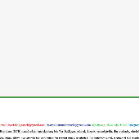
-mail:
backlinkpaneli@gmail.com
Teams:
forumhizmeti@gmail.com
Whatsapp: 0262 606 0 726
Telegra
im Kurumu (BTK) tarafından onaylanmış bir Yer Sağlayıcı olarak hizmet vermektedir. Bu nedenle, sited
 olup, siteye üye olarak bu sorumluluğu kabul etmiş sayılırlar. Bu internet sitesi, herhangi bir mark