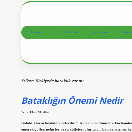
Anasayfa
Gizlilik Politikası
Yasal Uyarı
Hakkım
Etiket:
Türkiyede bataklık var mı
Bataklığın Önemi Nedir
Tarih: Ekim 18, 2024
Bataklıkların faydaları nelerdir? . Karbonun atmosfere karbondioks
emerek göller, nehirler ve su kütleleri oluşturur; bunların temiz 