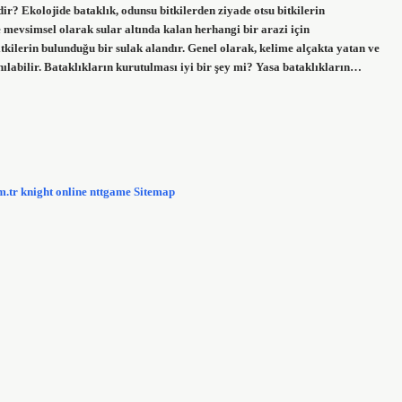
ir? Ekolojide bataklık, odunsu bitkilerden ziyade otsu bitkilerin
 mevsimsel olarak sular altında kalan herhangi bir arazi için
bitkilerin bulunduğu bir sulak alandır. Genel olarak, kelime alçakta yatan ve
nılabilir. Bataklıkların kurutulması iyi bir şey mi? Yasa bataklıkların…
m.tr
knight online
nttgame
Sitemap