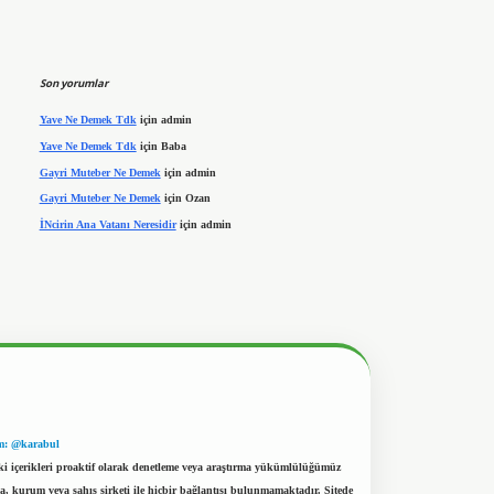
Son yorumlar
Yave Ne Demek Tdk
için
admin
Yave Ne Demek Tdk
için
Baba
Gayri Muteber Ne Demek
için
admin
Gayri Muteber Ne Demek
için
Ozan
İNcirin Ana Vatanı Neresidir
için
admin
m: @karabul
eki içerikleri proaktif olarak denetleme veya araştırma yükümlülüğümüz
a, kurum veya şahıs şirketi ile hiçbir bağlantısı bulunmamaktadır. Sitede