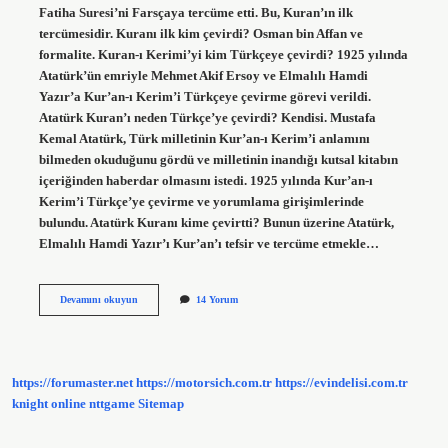
Fatiha Suresi’ni Farsçaya tercüme etti. Bu, Kuran’ın ilk
tercümesidir. Kuranı ilk kim çevirdi? Osman bin Affan ve
formalite. Kuran-ı Kerimi’yi kim Türkçeye çevirdi? 1925 yılında
Atatürk’ün emriyle Mehmet Akif Ersoy ve Elmalılı Hamdi
Yazır’a Kur’an-ı Kerim’i Türkçeye çevirme görevi verildi.
Atatürk Kuran’ı neden Türkçe’ye çevirdi? Kendisi. Mustafa
Kemal Atatürk, Türk milletinin Kur’an-ı Kerim’i anlamını
bilmeden okuduğunu gördü ve milletinin inandığı kutsal kitabın
içeriğinden haberdar olmasını istedi. 1925 yılında Kur’an-ı
Kerim’i Türkçe’ye çevirme ve yorumlama girişimlerinde
bulundu. Atatürk Kuranı kime çevirtti? Bunun üzerine Atatürk,
Elmalılı Hamdi Yazır’ı Kur’an’ı tefsir ve tercüme etmekle…
Kuranı
Devamını okuyun
14 Yorum
Kerimi
Ilk
Kim
Çevirdi
https://forumaster.net
https://motorsich.com.tr
https://evindelisi.com.tr
knight online
nttgame
Sitemap