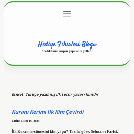
menüyü
Anasayfa
Gizlilik Politikası
Yasal Uyarı
aç
Hakkımızda
Hediye Fikirleri Blogu
Sevdiklerine sürpriz yapmanın yolları!
Etiket:
Türkçe yazılmış ilk tefsir yazarı kimdir
Kuranı Kerimi Ilk Kim Çevirdi
Tarih: Ekim 16, 2024
İlk Kuran tercümesini kim yaptı? Tarihe göre. Selman-ı Farisi,