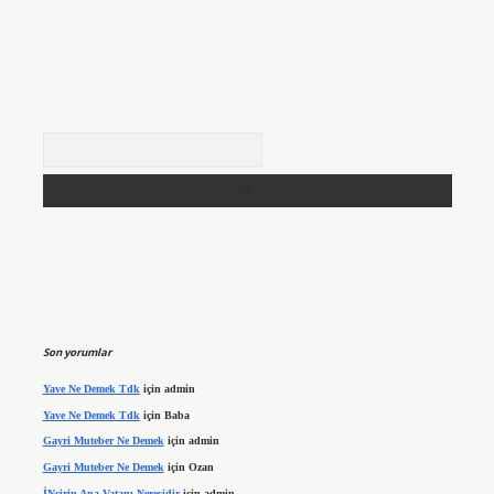
Arama
Son yorumlar
Yave Ne Demek Tdk
için
admin
Yave Ne Demek Tdk
için
Baba
Gayri Muteber Ne Demek
için
admin
Gayri Muteber Ne Demek
için
Ozan
İNcirin Ana Vatanı Neresidir
için
admin