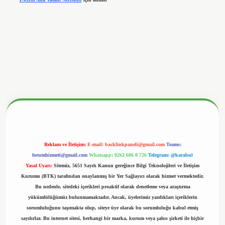
betx.org/
Reklam ve İletişim:
E-mail:
backlinkpaneli@gmail.com
Teams:
forumhizmeti@gmail.com
Whatsapp: 0262 606 0 726
Telegram: @karabul
Yasal Uyarı:
Sitemiz, 5651 Sayılı Kanun gereğince Bilgi Teknolojileri ve İletişim
Kurumu (BTK) tarafından onaylanmış bir Yer Sağlayıcı olarak hizmet vermektedir.
Bu nedenle, sitedeki içerikleri proaktif olarak denetleme veya araştırma
yükümlülüğümüz bulunmamaktadır. Ancak, üyelerimiz yazdıkları içeriklerin
sorumluluğunu taşımakta olup, siteye üye olarak bu sorumluluğu kabul etmiş
sayılırlar. Bu internet sitesi, herhangi bir marka, kurum veya şahıs şirketi ile hiçbir