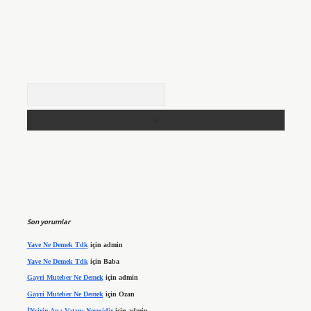
Arama
Son yorumlar
Yave Ne Demek Tdk
için
admin
Yave Ne Demek Tdk
için
Baba
Gayri Muteber Ne Demek
için
admin
Gayri Muteber Ne Demek
için
Ozan
İNcirin Ana Vatanı Neresidir
için
admin