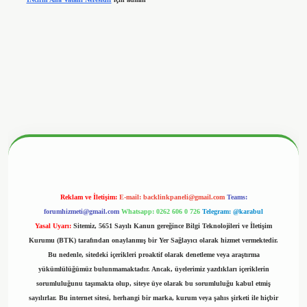
betx.org/
Reklam ve İletişim:
E-mail:
backlinkpaneli@gmail.com
Teams:
forumhizmeti@gmail.com
Whatsapp: 0262 606 0 726
Telegram: @karabul
Yasal Uyarı:
Sitemiz, 5651 Sayılı Kanun gereğince Bilgi Teknolojileri ve İletişim
Kurumu (BTK) tarafından onaylanmış bir Yer Sağlayıcı olarak hizmet vermektedir.
Bu nedenle, sitedeki içerikleri proaktif olarak denetleme veya araştırma
yükümlülüğümüz bulunmamaktadır. Ancak, üyelerimiz yazdıkları içeriklerin
sorumluluğunu taşımakta olup, siteye üye olarak bu sorumluluğu kabul etmiş
sayılırlar. Bu internet sitesi, herhangi bir marka, kurum veya şahıs şirketi ile hiçbir