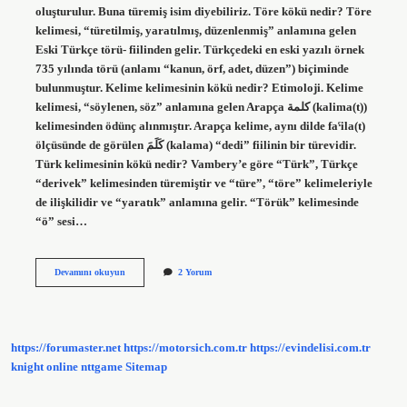
oluşturulur. Buna türemiş isim diyebiliriz. Töre kökü nedir? Töre
kelimesi, “türetilmiş, yaratılmış, düzenlenmiş” anlamına gelen
Eski Türkçe törü- fiilinden gelir. Türkçedeki en eski yazılı örnek
735 yılında törü (anlamı “kanun, örf, adet, düzen”) biçiminde
bulunmuştur. Kelime kelimesinin kökü nedir? Etimoloji. Kelime
kelimesi, “söylenen, söz” anlamına gelen Arapça كلمة (kalima(t))
kelimesinden ödünç alınmıştır. Arapça kelime, aynı dilde faˁila(t)
ölçüsünde de görülen كَلَمَ (kalama) “dedi” fiilinin bir türevidir.
Türk kelimesinin kökü nedir? Vambery’e göre “Türk”, Türkçe
“derivek” kelimesinden türemiştir ve “türe”, “töre” kelimeleriyle
de ilişkilidir ve “yaratık” anlamına gelir. “Törük” kelimesinde
“ö” sesi…
Türemek
Devamını okuyun
2 Yorum
Kelimesinin
Kökü
Nedir
https://forumaster.net
https://motorsich.com.tr
https://evindelisi.com.tr
knight online
nttgame
Sitemap