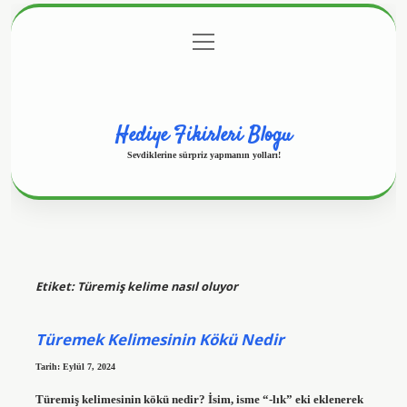
menüyü
Anasayfa
Gizlilik Politikası
Yasal Uyarı
aç
Hakkımızda
Hediye Fikirleri Blogu
Sevdiklerine sürpriz yapmanın yolları!
Etiket:
Türemiş kelime nasıl oluyor
Türemek Kelimesinin Kökü Nedir
Tarih: Eylül 7, 2024
Türemiş kelimesinin kökü nedir? İsim, isme “-lık” eki eklenerek