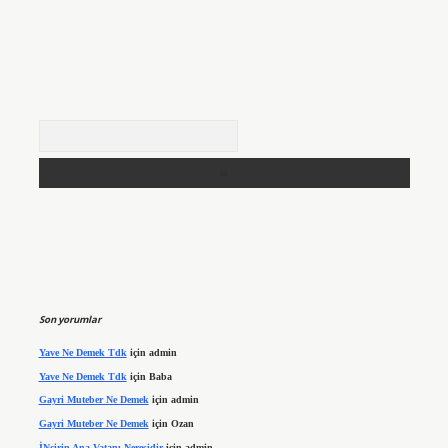
Arama
Son yorumlar
Yave Ne Demek Tdk
için
admin
Yave Ne Demek Tdk
için
Baba
Gayri Muteber Ne Demek
için
admin
Gayri Muteber Ne Demek
için
Ozan
İNcirin Ana Vatanı Neresidir
için
admin