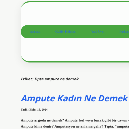
Anasayfa
Gizlilik Politikası
Yasal Uyarı
Hakkım
Etiket:
Tıpta ampute ne demek
Ampute Kadın Ne Demek
Tarih: Ekim 15, 2024
Ampute argoda ne demek? Ampute, kol veya bacak gibi bir uzvun vü
Ampute kime denir? Amputasyon ne anlama gelir? Tıpta, “amputasy