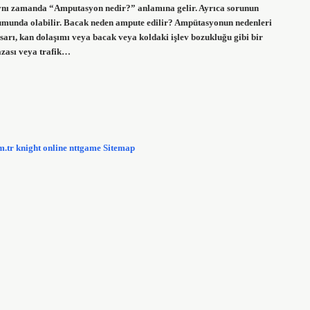
aynı zamanda “Amputasyon nedir?” anlamına gelir. Ayrıca sorunun
rumunda olabilir. Bacak neden ampute edilir? Ampütasyonun nedenleri
sarı, kan dolaşımı veya bacak veya koldaki işlev bozukluğu gibi bir
kazası veya trafik…
m.tr
knight online
nttgame
Sitemap