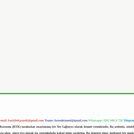
-mail:
backlinkpaneli@gmail.com
Teams:
forumhizmeti@gmail.com
Whatsapp: 0262 606 0 726
Telegra
im Kurumu (BTK) tarafından onaylanmış bir Yer Sağlayıcı olarak hizmet vermektedir. Bu nedenle, sited
 olup, siteye üye olarak bu sorumluluğu kabul etmiş sayılırlar. Bu internet sitesi, herhangi bir mark