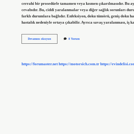
cerrahi bir prosedürle tamamen veya kısmen çıkarılmasıdır. Bu 
cevabıdır. Bu, ciddi yaralanmalar veya diğer sağlık sorunları du
farklı durumlara bağlıdır. Enfeksiyon, doku tümörü, geniş doku ha
hastalık nedeniyle ortaya çıkabilir. Ayrıca savaş yaralanması, iş 
Ampute
Devamını okuyun
8 Yorum
Kadın
Ne
Demek
https://forumaster.net
https://motorsich.com.tr
https://evindelisi.co