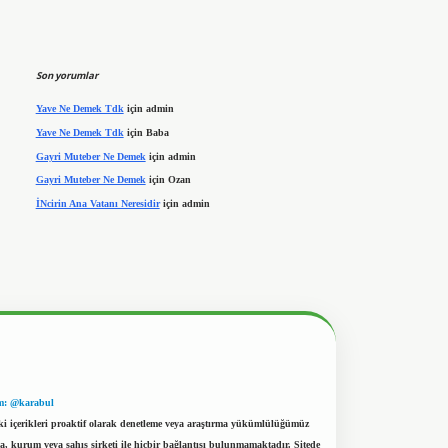
Son yorumlar
Yave Ne Demek Tdk
için
admin
Yave Ne Demek Tdk
için
Baba
Gayri Muteber Ne Demek
için
admin
Gayri Muteber Ne Demek
için
Ozan
İNcirin Ana Vatanı Neresidir
için
admin
m: @karabul
eki içerikleri proaktif olarak denetleme veya araştırma yükümlülüğümüz
a, kurum veya şahıs şirketi ile hiçbir bağlantısı bulunmamaktadır. Sitede