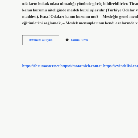
odaların hukuk odası olmadığı yönünde görüş bildirebilirler. Tica
kamu kurumu niteliğinde meslek kuruluşlarıdır (Türkiye Odalar ve
maddesi). Esnaf Odaları kamu kurumu mu? – Mesleğin genel menfa
eğitimlerini sağlamak, – Meslek mensuplarının kendi aralarında v
Meslek
Devamını okuyun
Yorum Bırak
Odaları
Resmi
Kurum
Mu
https://forumaster.net
https://motorsich.com.tr
https://evindelisi.co