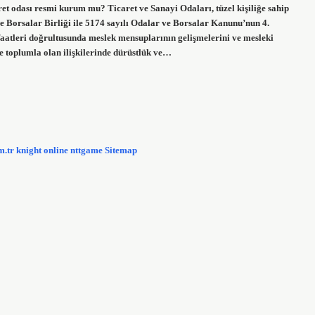
ret odası resmi kurum mu? Ticaret ve Sanayi Odaları, tüzel kişiliğe sahip
 Borsalar Birliği ile 5174 sayılı Odalar ve Borsalar Kanunu’nun 4.
atleri doğrultusunda meslek mensuplarının gelişmelerini ve mesleki
e toplumla olan ilişkilerinde dürüstlük ve…
m.tr
knight online
nttgame
Sitemap