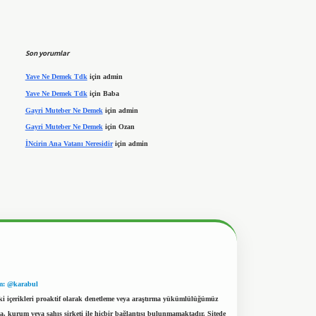
Son yorumlar
Yave Ne Demek Tdk
için
admin
Yave Ne Demek Tdk
için
Baba
Gayri Muteber Ne Demek
için
admin
Gayri Muteber Ne Demek
için
Ozan
İNcirin Ana Vatanı Neresidir
için
admin
m: @karabul
eki içerikleri proaktif olarak denetleme veya araştırma yükümlülüğümüz
a, kurum veya şahıs şirketi ile hiçbir bağlantısı bulunmamaktadır. Sitede