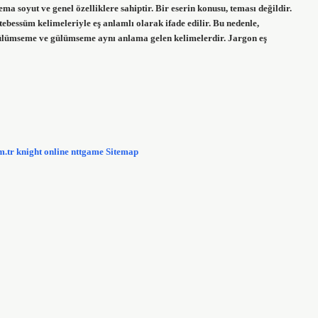
ma soyut ve genel özelliklere sahiptir. Bir eserin konusu, teması değildir.
essüm kelimeleriyle eş anlamlı olarak ifade edilir. Bu nedenle,
gülümseme ve gülümseme aynı anlama gelen kelimelerdir. Jargon eş
m.tr
knight online
nttgame
Sitemap