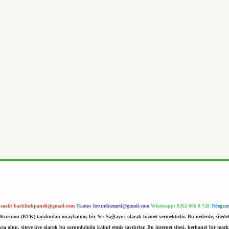
-mail:
backlinkpaneli@gmail.com
Teams:
forumhizmeti@gmail.com
Whatsapp: 0262 606 0 726
Telegra
im Kurumu (BTK) tarafından onaylanmış bir Yer Sağlayıcı olarak hizmet vermektedir. Bu nedenle, sited
 olup, siteye üye olarak bu sorumluluğu kabul etmiş sayılırlar. Bu internet sitesi, herhangi bir mark