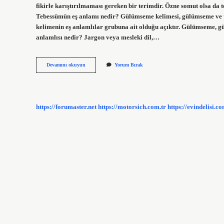
fikirle karıştırılmaması gereken bir terimdir. Özne somut olsa da te
Tebessümün eş anlamı nedir? Gülümseme kelimesi, gülümseme ve teb
kelimenin eş anlamlılar grubuna ait olduğu açıktır. Gülümseme, 
anlamlısı nedir? Jargon veya mesleki dil,…
Temayül
Devamını okuyun
Yorum Bırak
Eş
Anlamlısı
Nedir
https://forumaster.net
https://motorsich.com.tr
https://evindelisi.co