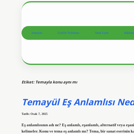
Anasayfa
Gizlilik Politikası
Yasal Uyarı
Hakkım
Etiket:
Temayla konu aynı mı
Temayül Eş Anlamlısı Ned
Tarih: Ocak 7, 2025
Eş anlamlısının adı ne? Eş anlamlı, eşanlamlı, alternatif veya eşa
kelimeler. Konu ve tema eş anlamlı mı? Tema, bir sanat eserinin k