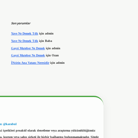
Son yorumlar
Yave Ne Demek Tdk
için
admin
Yave Ne Demek Tdk
için
Baba
Gayri Muteber Ne Demek
için
admin
Gayri Muteber Ne Demek
için
Ozan
İNcirin Ana Vatanı Neresidir
için
admin
m: @karabul
eki içerikleri proaktif olarak denetleme veya araştırma yükümlülüğümüz
a, kurum veya şahıs şirketi ile hiçbir bağlantısı bulunmamaktadır. Sitede