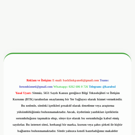
nbetx.org/
Reklam ve İletişim:
E-mail:
backlinkpaneli@gmail.com
Teams:
forumhizmeti@gmail.com
Whatsapp: 0262 606 0 726
Telegram: @karabul
Yasal Uyarı:
Sitemiz, 5651 Sayılı Kanun gereğince Bilgi Teknolojileri ve İletişim
Kurumu (BTK) tarafından onaylanmış bir Yer Sağlayıcı olarak hizmet vermektedir.
Bu nedenle, sitedeki içerikleri proaktif olarak denetleme veya araştırma
yükümlülüğümüz bulunmamaktadır. Ancak, üyelerimiz yazdıkları içeriklerin
sorumluluğunu taşımakta olup, siteye üye olarak bu sorumluluğu kabul etmiş
sayılırlar. Bu internet sitesi, herhangi bir marka, kurum veya şahıs şirketi ile hiçbir
bağlantısı bulunmamaktadır. Sitede yalnızca kendi hazırladığımız makaleler