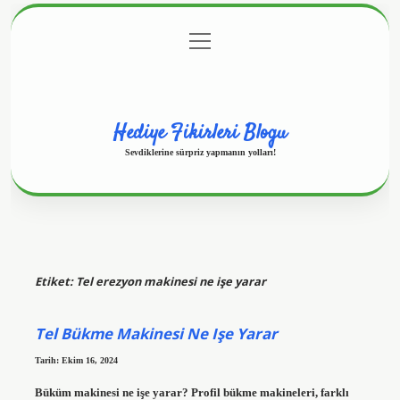
menüyü
Anasayfa
Gizlilik Politikası
Yasal Uyarı
aç
Hakkımızda
Hediye Fikirleri Blogu
Sevdiklerine sürpriz yapmanın yolları!
Etiket:
Tel erezyon makinesi ne işe yarar
Tel Bükme Makinesi Ne Işe Yarar
Tarih: Ekim 16, 2024
Büküm makinesi ne işe yarar? Profil bükme makineleri, farklı