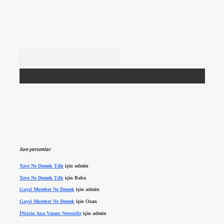
Arama
Son yorumlar
Yave Ne Demek Tdk
için
admin
Yave Ne Demek Tdk
için
Baba
Gayri Muteber Ne Demek
için
admin
Gayri Muteber Ne Demek
için
Ozan
İNcirin Ana Vatanı Neresidir
için
admin