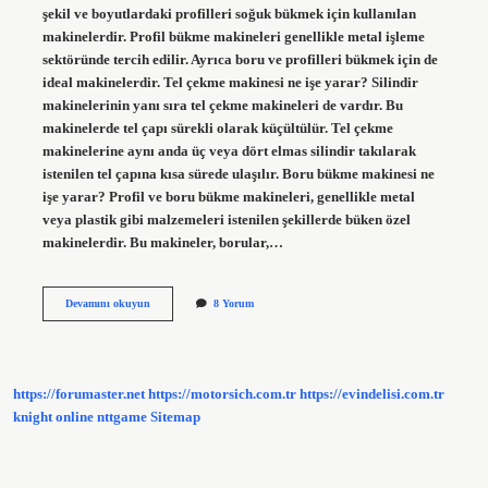
şekil ve boyutlardaki profilleri soğuk bükmek için kullanılan
makinelerdir. Profil bükme makineleri genellikle metal işleme
sektöründe tercih edilir. Ayrıca boru ve profilleri bükmek için de
ideal makinelerdir. Tel çekme makinesi ne işe yarar? Silindir
makinelerinin yanı sıra tel çekme makineleri de vardır. Bu
makinelerde tel çapı sürekli olarak küçültülür. Tel çekme
makinelerine aynı anda üç veya dört elmas silindir takılarak
istenilen tel çapına kısa sürede ulaşılır. Boru bükme makinesi ne
işe yarar? Profil ve boru bükme makineleri, genellikle metal
veya plastik gibi malzemeleri istenilen şekillerde büken özel
makinelerdir. Bu makineler, borular,…
Tel
Devamını okuyun
8 Yorum
Bükme
Makinesi
Ne
Işe
Yarar
https://forumaster.net
https://motorsich.com.tr
https://evindelisi.com.tr
knight online
nttgame
Sitemap