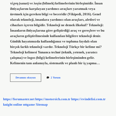
τέχνη (sanat) ve λογία (bilmek) kelimelerinin birleşimidir. İnsan
ihtiyaçlarını karşılayan yardımcı araçları yaratmak veya
üretmek için gereken bilgi ve beceridir (Vikipedi, 2016). Genel
olarak teknoloji, insanlara yardımcı olan araçları, aletleri ve
cihazları içeren bilgidir. Teknoloji ne demek ilkokul? Teknoloji:
İnsanların ihtiyaçlarına göre geliştirdiği araç ve gereçlere ve bu
araçların geliştirilmesinde kullanılan bilgilere teknoloji denir.
Günlük hayatımızda kullandığımız ve topluma faydalı olan
birçok farklı teknoloji vardır. Teknoloji Türkçe bir kelime mi?
Teknoloji kelimesi Yunanca techné (teknik, yetenek, yaratıcı
çalışma) ve logos (bilgi) kelimelerinin birleşiminden gelir.
Kelimenin tam anlamıyla, sistematik ve planlı bir iş yapma…
Teknoloji
Devamını okuyun
2 Yorum
Kelimesinin
Sözlük
Anlamı
Nedir
https://forumaster.net
https://motorsich.com.tr
https://evindelisi.com.tr
knight online
nttgame
Sitemap