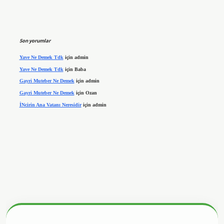
Son yorumlar
Yave Ne Demek Tdk
için
admin
Yave Ne Demek Tdk
için
Baba
Gayri Muteber Ne Demek
için
admin
Gayri Muteber Ne Demek
için
Ozan
İNcirin Ana Vatanı Neresidir
için
admin
tx.org/