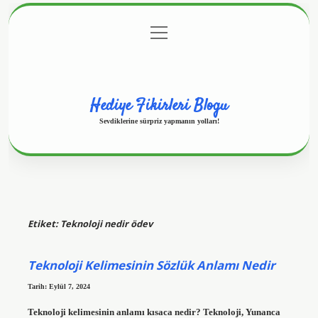
menüyü
Anasayfa
Gizlilik Politikası
Yasal Uyarı
aç
Hakkımızda
Hediye Fikirleri Blogu
Sevdiklerine sürpriz yapmanın yolları!
Etiket:
Teknoloji nedir ödev
Teknoloji Kelimesinin Sözlük Anlamı Nedir
Tarih: Eylül 7, 2024
Teknoloji kelimesinin anlamı kısaca nedir? Teknoloji, Yunanca