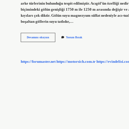
arke türlerinin bulunduğu tespit edilmiştir. Acıgöl’ün özelliği nedir?
biçimindeki gölün genişliği 1750 m ile 1250 m arasında değişir ve 
kıyıları çok diktir. Gölün suyu magnezyum sülfat nedeniyle acı-tuz
boşaltan göllerin suyu tatlıdır,…
Acıgöl
Devamını okuyun
Yorum Bırak
Tatlı
Mı
Tuzlu
Mu
https://forumaster.net
https://motorsich.com.tr
https://evindelisi.co