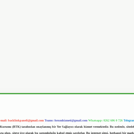
-mail:
backlinkpaneli@gmail.com
Teams:
forumhizmeti@gmail.com
Whatsapp: 0262 606 0 726
Telegra
im Kurumu (BTK) tarafından onaylanmış bir Yer Sağlayıcı olarak hizmet vermektedir. Bu nedenle, sited
 olup, siteye üye olarak bu sorumluluğu kabul etmiş sayılırlar. Bu internet sitesi, herhangi bir mark