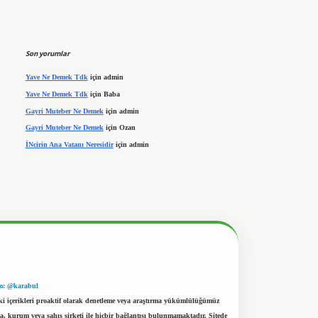
Son yorumlar
Yave Ne Demek Tdk
için
admin
Yave Ne Demek Tdk
için
Baba
Gayri Muteber Ne Demek
için
admin
Gayri Muteber Ne Demek
için
Ozan
İNcirin Ana Vatanı Neresidir
için
admin
m: @karabul
eki içerikleri proaktif olarak denetleme veya araştırma yükümlülüğümüz
a, kurum veya şahıs şirketi ile hiçbir bağlantısı bulunmamaktadır. Sitede