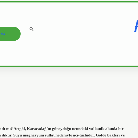
ızda
 tatlı mı? Acıgöl, Karacadağ’ın güneydoğu ucundaki volkanik alanda bir
 diktir. Suyu magnezyum sülfat nedeniyle acı-tuzludur. Gölde bakteri ve