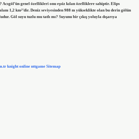
 Acıgöl’ün genel özellikleri onu eşsiz kılan özelliklere sahiptir. Elips
alanı 1,2 km²’dir. Deniz seviyesinden 988 m yükseklikte olan bu derin gölün
ludur. Göl suyu tuzlu mu tatlı mı? Suyunu bir çıkış yoluyla dışarıya
m.tr
knight online
nttgame
Sitemap