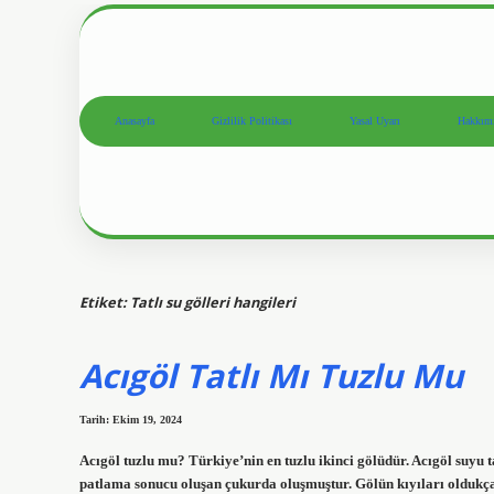
Anasayfa
Gizlilik Politikası
Yasal Uyarı
Hakkım
Etiket:
Tatlı su gölleri hangileri
Acıgöl Tatlı Mı Tuzlu Mu
Tarih: Ekim 19, 2024
Acıgöl tuzlu mu? Türkiye’nin en tuzlu ikinci gölüdür. Acıgöl suyu
patlama sonucu oluşan çukurda oluşmuştur. Gölün kıyıları oldukça