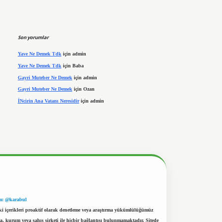
Son yorumlar
Yave Ne Demek Tdk
için
admin
Yave Ne Demek Tdk
için
Baba
Gayri Muteber Ne Demek
için
admin
Gayri Muteber Ne Demek
için
Ozan
İNcirin Ana Vatanı Neresidir
için
admin
m: @karabul
eki içerikleri proaktif olarak denetleme veya araştırma yükümlülüğümüz
a, kurum veya şahıs şirketi ile hiçbir bağlantısı bulunmamaktadır. Sitede