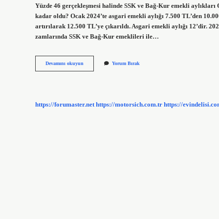
Yüzde 46 gerçekleşmesi halinde SSK ve Bağ-Kur emekli aylıkları O
kadar oldu? Ocak 2024’te asgari emekli aylığı 7.500 TL’den 10.00
artırılarak 12.500 TL’ye çıkarıldı. Asgari emekli aylığı 12’dir.
zamlarında SSK ve Bağ-Kur emeklileri ile…
4A
Devamını okuyun
Yorum Bırak
Emekli
Maaşlarına
Ne
Kadar
Zam
https://forumaster.net
https://motorsich.com.tr
https://evindelisi.co
Geldi