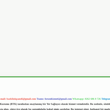
-mail:
backlinkpaneli@gmail.com
Teams:
forumhizmeti@gmail.com
Whatsapp: 0262 606 0 726
Telegra
im Kurumu (BTK) tarafından onaylanmış bir Yer Sağlayıcı olarak hizmet vermektedir. Bu nedenle, sited
 olup, siteye üye olarak bu sorumluluğu kabul etmiş sayılırlar. Bu internet sitesi, herhangi bir mark