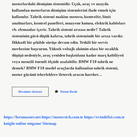
motorlardaki dönüşüm sistemidir. Uçak, araç ve uzayda
kullanılan motorların dönüşüm sistemlerini ifade etmek için
kullanılır. Tahrik sistemi makine motoru, kontrolör, limit
anahtarları, kontrol panelleri, muayene kutusu, elektrik kabloları
vb. elemanlar içerir. Tahrik sistemi arızası nedir? Tahrik
sisteminin gücü düşük kalırsa, tahrik sisteminde bir arıza vardır.
Dikkatli bir şekilde sürüşe devam edin. Yetkili bir servis
merkezine başvurun. Yüksek voltajlı akünün olası bir sıcaklık
düşüşü nedeniyle, araç yeniden başlatılana kadar marş kabiliyeti
veya menzili önemli ölçüde azalabilir. BMW F10 tahrik ne
demek? BMW F10 model araçlarda kullanılan tahrik sistemi,
motor gücünü tekerleklere ileterek aracın hareket…
Bmw
Devamını okuyun
Yorum Bırak
Neden
Tahrik
Verir
https://forumaster.net
https://motorsich.com.tr
https://evindelisi.com.tr
knight online
nttgame
Sitemap