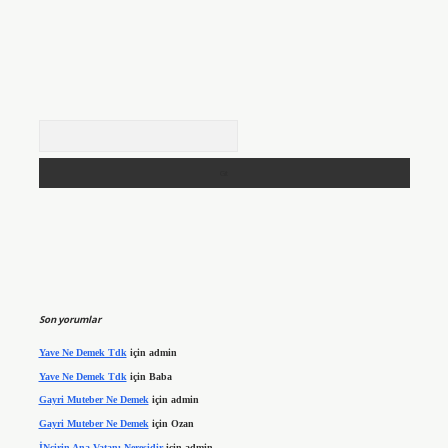
Arama
Son yorumlar
Yave Ne Demek Tdk
için
admin
Yave Ne Demek Tdk
için
Baba
Gayri Muteber Ne Demek
için
admin
Gayri Muteber Ne Demek
için
Ozan
İNcirin Ana Vatanı Neresidir
için
admin