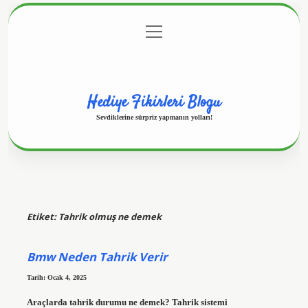
menüyü
Anasayfa
Gizlilik Politikası
Yasal Uyarı
aç
Hakkımızda
Hediye Fikirleri Blogu
Sevdiklerine sürpriz yapmanın yolları!
Etiket:
Tahrik olmuş ne demek
Bmw Neden Tahrik Verir
Tarih: Ocak 4, 2025
Araçlarda tahrik durumu ne demek? Tahrik sistemi