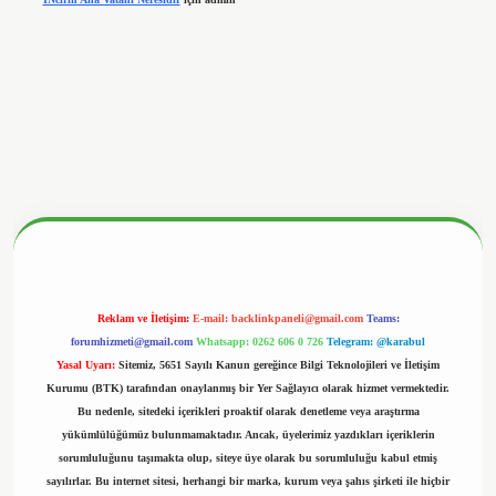
betx.org/
Reklam ve İletişim:
E-mail:
backlinkpaneli@gmail.com
Teams:
forumhizmeti@gmail.com
Whatsapp: 0262 606 0 726
Telegram: @karabul
Yasal Uyarı:
Sitemiz, 5651 Sayılı Kanun gereğince Bilgi Teknolojileri ve İletişim
Kurumu (BTK) tarafından onaylanmış bir Yer Sağlayıcı olarak hizmet vermektedir.
Bu nedenle, sitedeki içerikleri proaktif olarak denetleme veya araştırma
yükümlülüğümüz bulunmamaktadır. Ancak, üyelerimiz yazdıkları içeriklerin
sorumluluğunu taşımakta olup, siteye üye olarak bu sorumluluğu kabul etmiş
sayılırlar. Bu internet sitesi, herhangi bir marka, kurum veya şahıs şirketi ile hiçbir