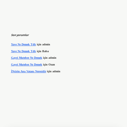
Son yorumlar
Yave Ne Demek Tdk
için
admin
Yave Ne Demek Tdk
için
Baba
Gayri Muteber Ne Demek
için
admin
Gayri Muteber Ne Demek
için
Ozan
İNcirin Ana Vatanı Neresidir
için
admin
betx.org/