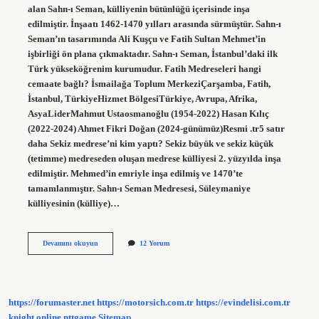
alan Sahn-ı Seman, külliyenin bütünlüğü içerisinde inşa
edilmiştir. İnşaatı 1462-1470 yılları arasında sürmüştür. Sahn-ı
Seman’ın tasarımında Ali Kuşçu ve Fatih Sultan Mehmet’in
işbirliği ön plana çıkmaktadır. Sahn-ı Seman, İstanbul’daki ilk
Türk yükseköğrenim kurumudur. Fatih Medreseleri hangi
cemaate bağlı? İsmailağa Toplum MerkeziÇarşamba, Fatih,
İstanbul, TürkiyeHizmet BölgesiTürkiye, Avrupa, Afrika,
AsyaLiderMahmut Ustaosmanoğlu (1954-2022) Hasan Kılıç
(2022-2024) Ahmet Fikri Doğan (2024-günümüz)Resmi .tr5 satır
daha Sekiz medrese’ni kim yaptı? Sekiz büyük ve sekiz küçük
(tetimme) medreseden oluşan medrese külliyesi 2. yüzyılda inşa
edilmiştir. Mehmed’in emriyle inşa edilmiş ve 1470’te
tamamlanmıştır. Sahn-ı Seman Medresesi, Süleymaniye
külliyesinin (külliye)…
Fatih
Devamını okuyun
12 Yorum
Medreseleri
Ne
Zaman
Kuruldu
https://forumaster.net
https://motorsich.com.tr
https://evindelisi.com.tr
knight online
nttgame
Sitemap