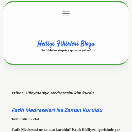
menüyü
Anasayfa
Gizlilik Politikası
Yasal Uyarı
aç
Hakkımızda
Hediye Fikirleri Blogu
Sevdiklerine sürpriz yapmanın yolları!
Etiket:
Süleymaniye Medresesini kim kurdu
Fatih Medreseleri Ne Zaman Kuruldu
Tarih: Ekim 18, 2024
Fatih Medresesi ne zaman kuruldu? Fatih Külliyesi içerisinde yer