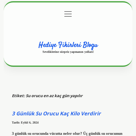
menüyü
Anasayfa
Gizlilik Politikası
Yasal Uyarı
aç
Hakkımızda
Hediye Fikirleri Blogu
Sevdiklerine sürpriz yapmanın yolları!
Etiket:
Su orucu en az kaç gün yapılır
3 Günlük Su Orucu Kaç Kilo Verdirir
Tarih: Eylül 6, 2024
3 günlük su orucunda vücutta neler olur? Üç günlük su orucunun