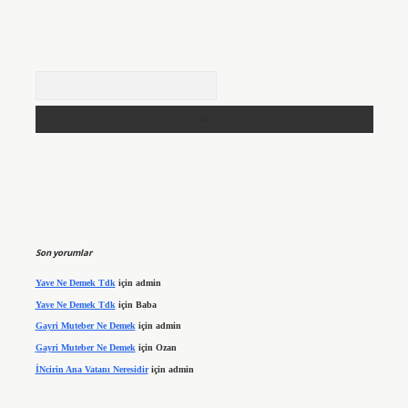
Arama
Son yorumlar
Yave Ne Demek Tdk
için
admin
Yave Ne Demek Tdk
için
Baba
Gayri Muteber Ne Demek
için
admin
Gayri Muteber Ne Demek
için
Ozan
İNcirin Ana Vatanı Neresidir
için
admin