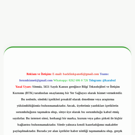
betx.org/
Reklam ve İletişim:
E-mail:
backlinkpaneli@gmail.com
Teams:
forumhizmeti@gmail.com
Whatsapp: 0262 606 0 726
Telegram: @karabul
Yasal Uyarı:
Sitemiz, 5651 Sayılı Kanun gereğince Bilgi Teknolojileri ve İletişim
Kurumu (BTK) tarafından onaylanmış bir Yer Sağlayıcı olarak hizmet vermektedir.
Bu nedenle, sitedeki içerikleri proaktif olarak denetleme veya araştırma
yükümlülüğümüz bulunmamaktadır. Ancak, üyelerimiz yazdıkları içeriklerin
sorumluluğunu taşımakta olup, siteye üye olarak bu sorumluluğu kabul etmiş
sayılırlar. Bu internet sitesi, herhangi bir marka, kurum veya şahıs şirketi ile hiçbir
bağlantısı bulunmamaktadır. Sitede yalnızca kendi hazırladığımız makaleler
paylaşılmaktadır. Burada yer alan içerikler haber niteliği taşımamakta olup, gerçek