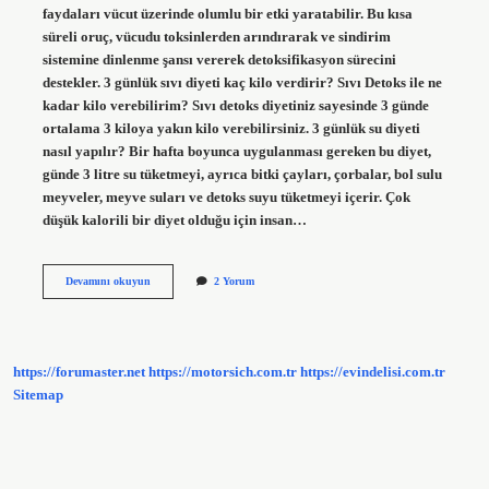
faydaları vücut üzerinde olumlu bir etki yaratabilir. Bu kısa
süreli oruç, vücudu toksinlerden arındırarak ve sindirim
sistemine dinlenme şansı vererek detoksifikasyon sürecini
destekler. 3 günlük sıvı diyeti kaç kilo verdirir? Sıvı Detoks ile ne
kadar kilo verebilirim? Sıvı detoks diyetiniz sayesinde 3 günde
ortalama 3 kiloya yakın kilo verebilirsiniz. 3 günlük su diyeti
nasıl yapılır? Bir hafta boyunca uygulanması gereken bu diyet,
günde 3 litre su tüketmeyi, ayrıca bitki çayları, çorbalar, bol sulu
meyveler, meyve suları ve detoks suyu tüketmeyi içerir. Çok
düşük kalorili bir diyet olduğu için insan…
3
Devamını okuyun
2 Yorum
Günlük
Su
Orucu
Kaç
Kilo
https://forumaster.net
https://motorsich.com.tr
https://evindelisi.com.tr
Verdirir
Sitemap