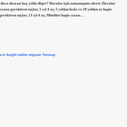
r dava dosyası kaç yılda düşer? Davalar için zamanaşımı süresi: Davalar
zası gerektiren suçlar, 5 yıl 4 ay, 5 yıldan fazla ve 20 yıldan az hapis
ı gerektiren suçlar, 13 yıl 4 ay, Müebbet hapis cezası…
m.tr
knight online
nttgame
Sitemap