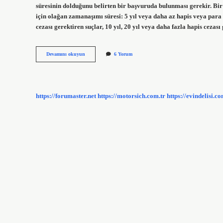
süresinin dolduğunu belirten bir başvuruda bulunması gerekir. Bi
için olağan zamanaşımı süresi: 5 yıl veya daha az hapis veya para ce
cezası gerektiren suçlar, 10 yıl, 20 yıl veya daha fazla hapis cezas
Bir
Devamını okuyun
6 Yorum
Dava
Dosyası
Ne
Zaman
Kapanır
https://forumaster.net
https://motorsich.com.tr
https://evindelisi.co