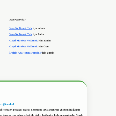
Son yorumlar
Yave Ne Demek Tdk
için
admin
Yave Ne Demek Tdk
için
Baba
Gayri Muteber Ne Demek
için
admin
Gayri Muteber Ne Demek
için
Ozan
İNcirin Ana Vatanı Neresidir
için
admin
m: @karabul
eki içerikleri proaktif olarak denetleme veya araştırma yükümlülüğümüz
a, kurum veya şahıs şirketi ile hiçbir bağlantısı bulunmamaktadır. Sitede