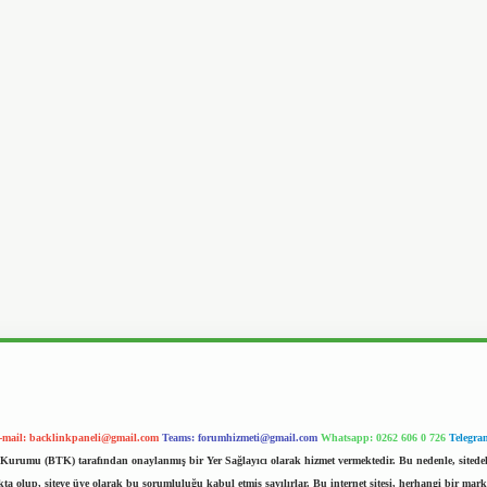
-mail:
backlinkpaneli@gmail.com
Teams:
forumhizmeti@gmail.com
Whatsapp: 0262 606 0 726
Telegra
im Kurumu (BTK) tarafından onaylanmış bir Yer Sağlayıcı olarak hizmet vermektedir. Bu nedenle, sited
 olup, siteye üye olarak bu sorumluluğu kabul etmiş sayılırlar. Bu internet sitesi, herhangi bir mark