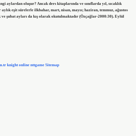
gi aylardan oluşur? Ancak ders kitaplarında ve sınıflarda yıl, sıcaklık
aylık eşit sürelerle ilkbahar, mart, nisan, mayıs; haziran, temmuz, ağustos
k ve şubat ayları da kış olarak okutulmaktadır (Özçağlar-2000:30). Eylül
m.tr
knight online
nttgame
Sitemap