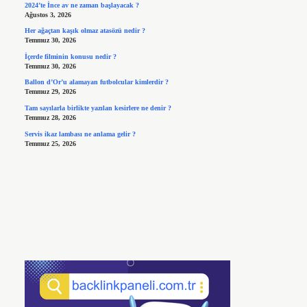
2024’te İnce av ne zaman başlayacak ?
Ağustos 3, 2026
Her ağaçtan kaşık olmaz atasözü nedir ?
Temmuz 30, 2026
İçerde filminin konusu nedir ?
Temmuz 30, 2026
Ballon d’Or’u alamayan futbolcular kimlerdir ?
Temmuz 29, 2026
Tam sayılarla birlikte yazılan kesirlere ne denir ?
Temmuz 28, 2026
Servis ikaz lambası ne anlama gelir ?
Temmuz 25, 2026