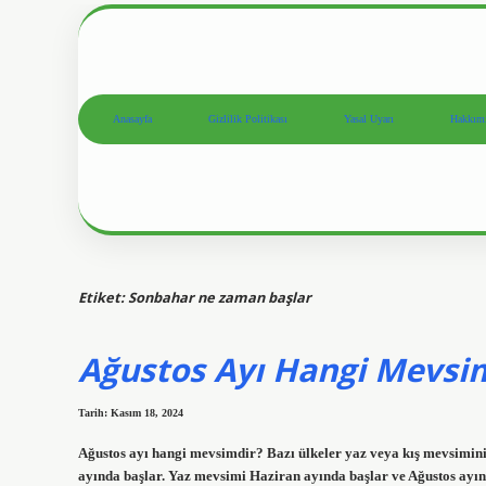
Anasayfa
Gizlilik Politikası
Yasal Uyarı
Hakkım
Etiket:
Sonbahar ne zaman başlar
Ağustos Ayı Hangi Mevsim
Tarih: Kasım 18, 2024
Ağustos ayı hangi mevsimdir? Bazı ülkeler yaz veya kış mevsimi
ayında başlar. Yaz mevsimi Haziran ayında başlar ve Ağustos ayı