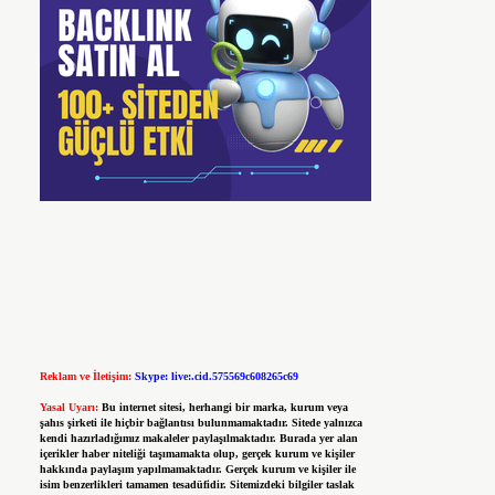
Reklam ve İletişim:
Skype: live:.cid.575569c608265c69
Yasal Uyarı:
Bu internet sitesi, herhangi bir marka, kurum veya
şahıs şirketi ile hiçbir bağlantısı bulunmamaktadır. Sitede yalnızca
kendi hazırladığımız makaleler paylaşılmaktadır. Burada yer alan
içerikler haber niteliği taşımamakta olup, gerçek kurum ve kişiler
hakkında paylaşım yapılmamaktadır. Gerçek kurum ve kişiler ile
isim benzerlikleri tamamen tesadüfidir. Sitemizdeki bilgiler taslak