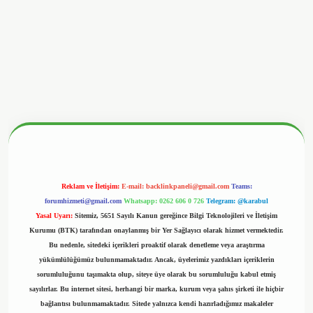
nbetx.org/
Reklam ve İletişim:
E-mail:
backlinkpaneli@gmail.com
Teams:
forumhizmeti@gmail.com
Whatsapp: 0262 606 0 726
Telegram: @karabul
Yasal Uyarı:
Sitemiz, 5651 Sayılı Kanun gereğince Bilgi Teknolojileri ve İletişim
Kurumu (BTK) tarafından onaylanmış bir Yer Sağlayıcı olarak hizmet vermektedir.
Bu nedenle, sitedeki içerikleri proaktif olarak denetleme veya araştırma
yükümlülüğümüz bulunmamaktadır. Ancak, üyelerimiz yazdıkları içeriklerin
sorumluluğunu taşımakta olup, siteye üye olarak bu sorumluluğu kabul etmiş
sayılırlar. Bu internet sitesi, herhangi bir marka, kurum veya şahıs şirketi ile hiçbir
bağlantısı bulunmamaktadır. Sitede yalnızca kendi hazırladığımız makaleler