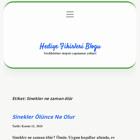
menüyü
Anasayfa
Gizlilik Politikası
Yasal Uyarı
aç
Hakkımızda
Hediye Fikirleri Blogu
Sevdiklerine sürpriz yapmanın yolları!
Etiket:
Sinekler ne zaman ölür
Sinekler Ölünce Ne Olur
Tarih: Kasım 12, 2024
Sinekler ne zaman ölür? Ömür. Uygun koşullar altında, ev