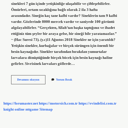
sinekleri 7 gün içinde yetişkinliğe ulaşabilir ve çiftleşebilirler.
Ömürleri, ortam sıcaklığına bağlı olarak 2 ila 3 hafta
arasındadır. Sineğin kaç tane kalbi vardır? Sineklerin tam 9 kalbi
vardır. Gözlerinde 8000 mercek vardır ve saniyede 100 görüntü
algılayabilirler. “Gerçekten, Allah’tan başka taptığınız ve ibadet
ettiğiniz tüm şeyler bir araya gelse, bir sineği bile yaratamazlar.”
~ (Hac Suresi 73). (y.c)11 Ağustos 2018 Sinekler ne için yaratıldı?
Yetişkin sinekler, kurbağalar ve birçok sürüngen için önemli bir
besin kaynağıdır. Sinekler tarafından bırakılan yumurtalar
larvalara dönüştüğünde birçok böcek için besin kaynağı haline
gelirler. Sivrisinek larvaları göllerde…
Sinekler
Devamını okuyun
Yorum Bırak
Ölünce
Ne
Olur
https://forumaster.net
https://motorsich.com.tr
https://evindelisi.com.tr
knight online
nttgame
Sitemap