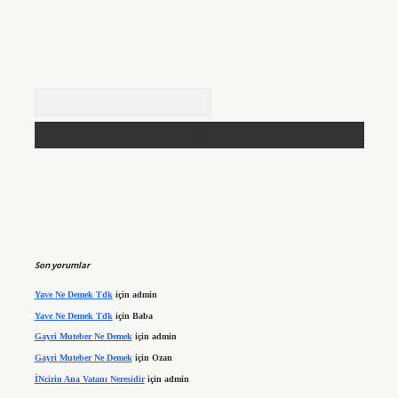
Arama
Son yorumlar
Yave Ne Demek Tdk
için
admin
Yave Ne Demek Tdk
için
Baba
Gayri Muteber Ne Demek
için
admin
Gayri Muteber Ne Demek
için
Ozan
İNcirin Ana Vatanı Neresidir
için
admin