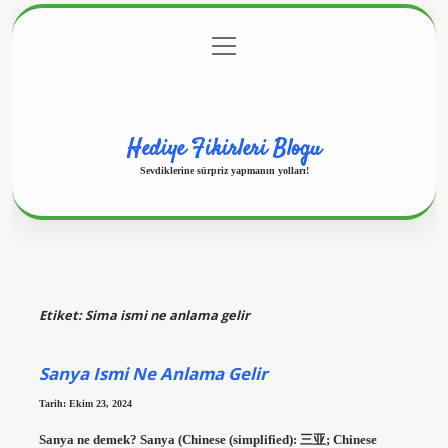
menüyü
Anasayfa
Gizlilik Politikası
Yasal Uyarı
aç
Hakkımızda
Hediye Fikirleri Blogu
Sevdiklerine sürpriz yapmanın yolları!
Etiket:
Sima ismi ne anlama gelir
Sanya Ismi Ne Anlama Gelir
Tarih: Ekim 23, 2024
Sanya ne demek? Sanya (Chinese (simplified): 三亚; Chinese