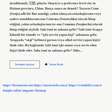
(traditional): 三亞; pinyin: Sānyà) is a prefecture-level city in
Hainan province, China. Rusça sanya ne demek? Yazarın Со́ня
(Sonja) adlı bir Rus tanıdığı, yakın olmayan arkadaşlarının veya
sadece tanıdıklarının ona Со́нечка (Sonetschka) olarak hitap
ettiğini, yakın arkadaşlarının ise ona Соню́ша (Sonjuscha) olarak
hitap ettiğini söyledi. Saki ismi ne anlama gelir? Saki ismi Arapça
kökenli bir isimdir ve “içki servisi yapan kişi” anlamına gelir.
Arapçada “sāqī” kelimesi garson veya alkol servisi yapan kişiyi
ifade eder. Bu bağlamda Saki ismi içki sunan veya servis eden
kişiyi ifade eder. Suha ismi ne anlama gelir? Süha…
Sanya
Devamını okuyun
Yorum Bırak
Ismi
Ne
Anlama
Gelir
https://forumaster.net
https://motorsich.com.tr
https://evindelisi.com.tr
knight online
nttgame
Sitemap