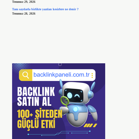
Temmuz 29, 2026
Tam sayılarla birlikte yazılan kesirlere ne denir ?
Temmuz 28, 2026