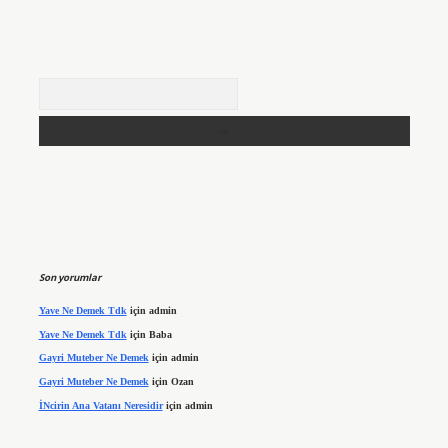
Arama
Son yorumlar
Yave Ne Demek Tdk
için
admin
Yave Ne Demek Tdk
için
Baba
Gayri Muteber Ne Demek
için
admin
Gayri Muteber Ne Demek
için
Ozan
İNcirin Ana Vatanı Neresidir
için
admin