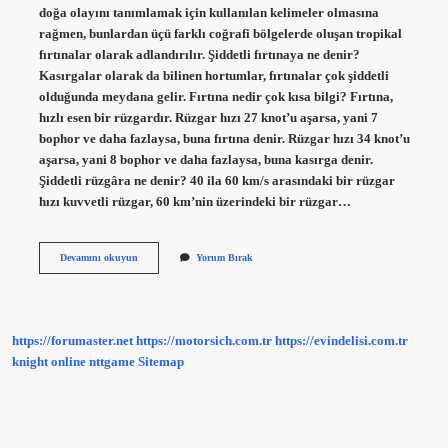
doğa olayını tanımlamak için kullanılan kelimeler olmasına
rağmen, bunlardan üçü farklı coğrafi bölgelerde oluşan tropikal
fırtınalar olarak adlandırılır. Şiddetli fırtınaya ne denir?
Kasırgalar olarak da bilinen hortumlar, fırtınalar çok şiddetli
olduğunda meydana gelir. Fırtına nedir çok kısa bilgi? Fırtına,
hızlı esen bir rüzgardır. Rüzgar hızı 27 knot’u aşarsa, yani 7
bophor ve daha fazlaysa, buna fırtına denir. Rüzgar hızı 34 knot’u
aşarsa, yani 8 bophor ve daha fazlaysa, buna kasırga denir.
Şiddetli rüzgâra ne denir? 40 ila 60 km/s arasındaki bir rüzgar
hızı kuvvetli rüzgar, 60 km’nin üzerindeki bir rüzgar…
Fırtına
Devamını okuyun
Yorum Bırak
Ne
Denir
https://forumaster.net
https://motorsich.com.tr
https://evindelisi.com.tr
knight online
nttgame
Sitemap