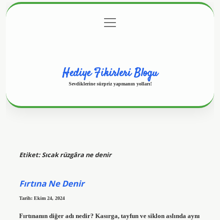
menüyü
Anasayfa
Gizlilik Politikası
Yasal Uyarı
aç
Hakkımızda
Hediye Fikirleri Blogu
Sevdiklerine sürpriz yapmanın yolları!
Etiket:
Sıcak rüzgâra ne denir
Fırtına Ne Denir
Tarih: Ekim 24, 2024
Fırtınanın diğer adı nedir? Kasırga, tayfun ve siklon aslında aynı