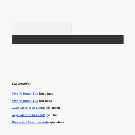
Arama
Son yorumlar
Yave Ne Demek Tdk
için
admin
Yave Ne Demek Tdk
için
Baba
Gayri Muteber Ne Demek
için
admin
Gayri Muteber Ne Demek
için
Ozan
İNcirin Ana Vatanı Neresidir
için
admin