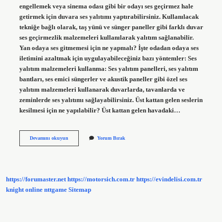
engellemek veya sinema odası gibi bir odayı ses geçirmez hale
getirmek için duvara ses yalıtımı yaptırabilirsiniz. Kullanılacak
tekniğe bağlı olarak, taş yünü ve sünger paneller gibi farklı duvar
ses geçirmezlik malzemeleri kullanılarak yalıtım sağlanabilir.
Yan odaya ses gitmemesi için ne yapmalı? İşte odadan odaya ses
iletimini azaltmak için uygulayabileceğiniz bazı yöntemler: Ses
yalıtım malzemeleri kullanma: Ses yalıtım panelleri, ses yalıtım
bantları, ses emici süngerler ve akustik paneller gibi özel ses
yalıtım malzemeleri kullanarak duvarlarda, tavanlarda ve
zeminlerde ses yalıtımı sağlayabilirsiniz. Üst kattan gelen seslerin
kesilmesi için ne yapılabilir? Üst kattan gelen havadaki…
Yan
Devamını okuyun
Yorum Bırak
Komşudan
Gelen
Ses
Nasıl
Kesilir
https://forumaster.net
https://motorsich.com.tr
https://evindelisi.com.tr
knight online
nttgame
Sitemap