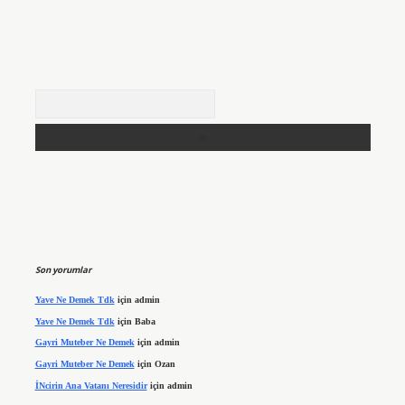
Arama
Son yorumlar
Yave Ne Demek Tdk
için
admin
Yave Ne Demek Tdk
için
Baba
Gayri Muteber Ne Demek
için
admin
Gayri Muteber Ne Demek
için
Ozan
İNcirin Ana Vatanı Neresidir
için
admin