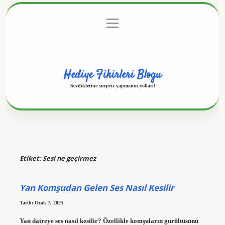
menüyü
Anasayfa
Gizlilik Politikası
Yasal Uyarı
aç
Hakkımızda
Hediye Fikirleri Blogu
Sevdiklerine sürpriz yapmanın yolları!
Etiket:
Sesi ne geçirmez
Yan Komşudan Gelen Ses Nasıl Kesilir
Tarih: Ocak 7, 2025
Yan daireye ses nasıl kesilir? Özellikle komşuların gürültüsünü