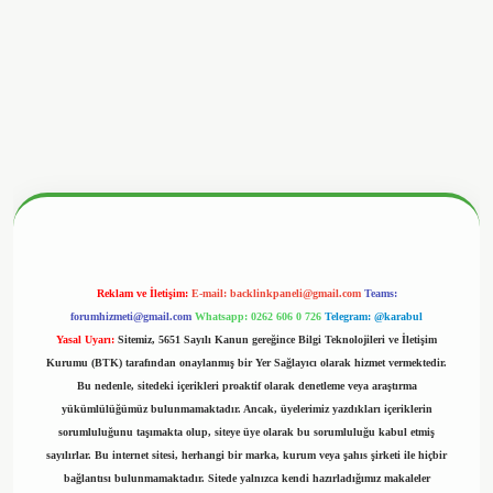
nbetx.org/
Reklam ve İletişim:
E-mail:
backlinkpaneli@gmail.com
Teams:
forumhizmeti@gmail.com
Whatsapp: 0262 606 0 726
Telegram: @karabul
Yasal Uyarı:
Sitemiz, 5651 Sayılı Kanun gereğince Bilgi Teknolojileri ve İletişim
Kurumu (BTK) tarafından onaylanmış bir Yer Sağlayıcı olarak hizmet vermektedir.
Bu nedenle, sitedeki içerikleri proaktif olarak denetleme veya araştırma
yükümlülüğümüz bulunmamaktadır. Ancak, üyelerimiz yazdıkları içeriklerin
sorumluluğunu taşımakta olup, siteye üye olarak bu sorumluluğu kabul etmiş
sayılırlar. Bu internet sitesi, herhangi bir marka, kurum veya şahıs şirketi ile hiçbir
bağlantısı bulunmamaktadır. Sitede yalnızca kendi hazırladığımız makaleler