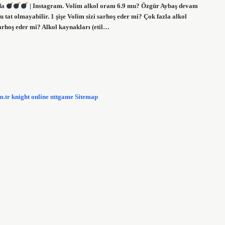
da
| Instagram. Volim alkol oranı 6.9 mu? Özgür Aybaş devam
 tat olmayabilir. 1 şişe Volim sizi sarhoş eder mi? Çok fazla alkol
Sarhoş eder mi? Alkol kaynakları (etil…
m.tr
knight online
nttgame
Sitemap