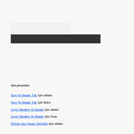
Arama
Son yorumlar
Yave Ne Demek Tdk
için
admin
Yave Ne Demek Tdk
için
Baba
Gayri Muteber Ne Demek
için
admin
Gayri Muteber Ne Demek
için
Ozan
İNcirin Ana Vatanı Neresidir
için
admin