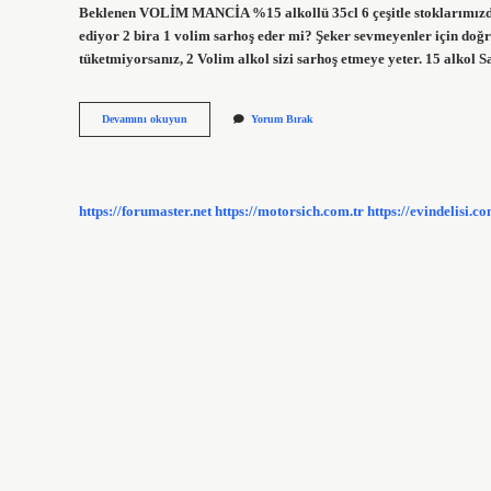
Beklenen VOLİM MANCİA %15 alkollü 35cl 6 çeşitle stoklarımız
ediyor 2 bira 1 volim sarhoş eder mi? Şeker sevmeyenler için doğru
tüketmiyorsanız, 2 Volim alkol sizi sarhoş etmeye yeter. 15 alkol 
1
Devamını okuyun
Yorum Bırak
Volim
Kaç
Shot
https://forumaster.net
https://motorsich.com.tr
https://evindelisi.co