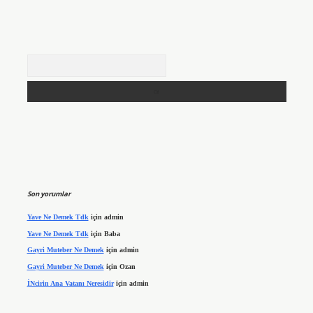
Arama
Son yorumlar
Yave Ne Demek Tdk
için
admin
Yave Ne Demek Tdk
için
Baba
Gayri Muteber Ne Demek
için
admin
Gayri Muteber Ne Demek
için
Ozan
İNcirin Ana Vatanı Neresidir
için
admin