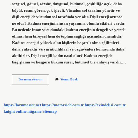
sezgisel, görsel, sözsüz, duygusal, bütünsel, çeşitliliğe açık, daha
büyük resmi gören, çok işlevli. Vücudun sol tarafını yönetir ve
dişil enerji de vücudun sol tarafında yer alır. Dişil enerji artınca
ne olur? Kadınsı enerjinin insan yaşamına olumlu etkileri vardır.
Bu nedenle insan vücudundaki kadınsı enerjinin dengeli ve yeterli
olması hem bireysel hem de toplum sağlığı açısından önemlidir.
Kadınsı enerjisi yüksek olan kişilerin başarılı olma eğilimleri
daha yüksektir ve yaratıcılıkları ve özgüvenleri konusunda daha
aktiftirler. Dişil enerjili kadın nasıl olur? Kadınsı enerjide
bağışlama ve hoşgörü hüküm sürer, bütünsel bir anlayış vardır.…
Dişil
Devamını okuyun
Yorum Bırak
Enerji
Negatif
Mi
Pozitif
Mi
https://forumaster.net
https://motorsich.com.tr
https://evindelisi.com.tr
knight online
nttgame
Sitemap