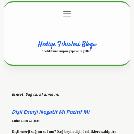
menüyü
Anasayfa
Gizlilik Politikası
Yasal Uyarı
aç
Hakkımızda
Hediye Fikirleri Blogu
Sevdiklerine sürpriz yapmanın yolları!
Etiket:
Sağ taraf anne mi
Dişil Enerji Negatif Mi Pozitif Mi
Tarih: Ekim 22, 2024
Dişil enerji sağ mı sol mu? Sağ beyin dişil özelliklere sahiptir;