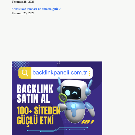
Temmuz 28, 2026
Servis ikaz lambası ne anlama gelir ?
Temmuz 25, 2026