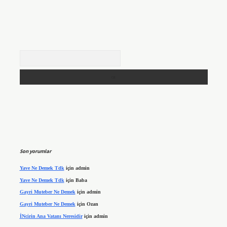
Arama
Son yorumlar
Yave Ne Demek Tdk
için
admin
Yave Ne Demek Tdk
için
Baba
Gayri Muteber Ne Demek
için
admin
Gayri Muteber Ne Demek
için
Ozan
İNcirin Ana Vatanı Neresidir
için
admin