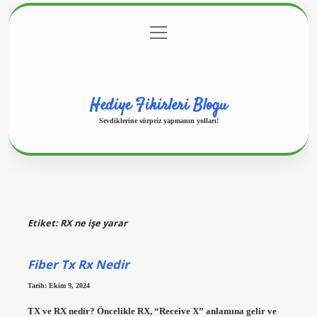
menüyü
Anasayfa
Gizlilik Politikası
Yasal Uyarı
aç
Hakkımızda
Hediye Fikirleri Blogu
Sevdiklerine sürpriz yapmanın yolları!
Etiket:
RX ne işe yarar
Fiber Tx Rx Nedir
Tarih: Ekim 9, 2024
TX ve RX nedir? Öncelikle RX, “Receive X” anlamına gelir ve