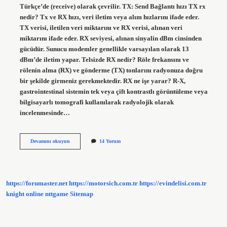
Türkçe’de (receive) olarak çevrilir. TX: Send Bağlantı hızı TX rx
nedir? Tx ve RX hızı, veri iletim veya alım hızlarını ifade eder.
TX verisi, iletilen veri miktarını ve RX verisi, alınan veri
miktarını ifade eder. RX seviyesi, alınan sinyalin dBm cinsinden
gücüdür. Sunucu modemler genellikle varsayılan olarak 13
dBm’de iletim yapar. Telsizde RX nedir? Röle frekansını ve
rölenin alma (RX) ve gönderme (TX) tonlarını radyonuza doğru
bir şekilde girmeniz gerekmektedir. RX ne işe yarar? R-X,
gastrointestinal sistemin tek veya çift kontrastlı görüntüleme veya
bilgisayarlı tomografi kullanılarak radyolojik olarak
incelenmesinde…
Fiber
Devamını okuyun
14 Yorum
Tx
Rx
Nedir
https://forumaster.net
https://motorsich.com.tr
https://evindelisi.com.tr
knight online
nttgame
Sitemap