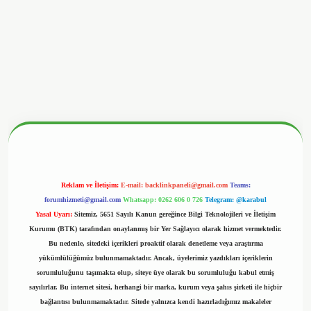
betx.org/
Reklam ve İletişim:
E-mail:
backlinkpaneli@gmail.com
Teams:
forumhizmeti@gmail.com
Whatsapp: 0262 606 0 726
Telegram: @karabul
Yasal Uyarı:
Sitemiz, 5651 Sayılı Kanun gereğince Bilgi Teknolojileri ve İletişim
Kurumu (BTK) tarafından onaylanmış bir Yer Sağlayıcı olarak hizmet vermektedir.
Bu nedenle, sitedeki içerikleri proaktif olarak denetleme veya araştırma
yükümlülüğümüz bulunmamaktadır. Ancak, üyelerimiz yazdıkları içeriklerin
sorumluluğunu taşımakta olup, siteye üye olarak bu sorumluluğu kabul etmiş
sayılırlar. Bu internet sitesi, herhangi bir marka, kurum veya şahıs şirketi ile hiçbir
bağlantısı bulunmamaktadır. Sitede yalnızca kendi hazırladığımız makaleler