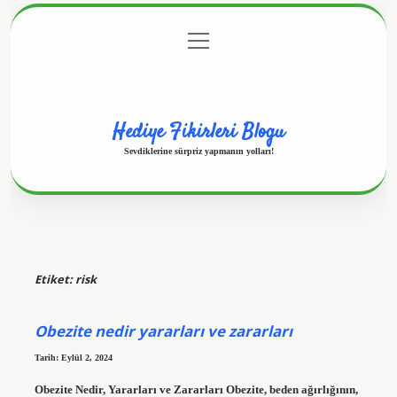
menüyü
Anasayfa
Gizlilik Politikası
Yasal Uyarı
aç
Hakkımızda
Hediye Fikirleri Blogu
Sevdiklerine sürpriz yapmanın yolları!
Etiket:
risk
Obezite nedir yararları ve zararları
Tarih: Eylül 2, 2024
Obezite Nedir, Yararları ve Zararları Obezite, beden ağırlığının,