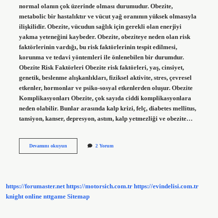
normal olanın çok üzerinde olması durumudur. Obezite,
metabolic bir hastalıktır ve vücut yağ oranının yüksek olmasıyla
ilişkilidir. Obezite, vücudun sağlık için gerekli olan enerjiyi
yakma yeteneğini kaybeder. Obezite, obeziteye neden olan risk
faktörlerinin vardığı, bu risk faktörlerinin tespit edilmesi,
korunma ve tedavi yöntemleri ile önlenebilen bir durumdur.
Obezite Risk Faktörleri Obezite risk faktörleri, yaş, cinsiyet,
genetik, beslenme alışkanlıkları, fiziksel aktivite, stres, çevresel
etkenler, hormonlar ve psiko-sosyal etkenlerden oluşur. Obezite
Komplikasyonları Obezite, çok sayıda ciddi komplikasyonlara
neden olabilir. Bunlar arasında kalp krizi, felç, diabetes mellitus,
tansiyon, kanser, depresyon, astım, kalp yetmezliği ve obezite…
Obezite
Devamını okuyun
2 Yorum
nedir
yararları
ve
zararları
https://forumaster.net
https://motorsich.com.tr
https://evindelisi.com.tr
knight online
nttgame
Sitemap