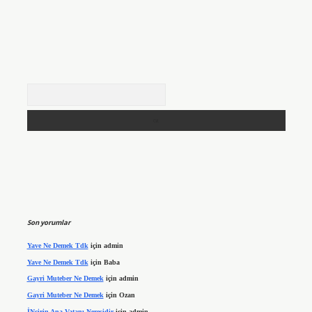
Arama
Son yorumlar
Yave Ne Demek Tdk
için
admin
Yave Ne Demek Tdk
için
Baba
Gayri Muteber Ne Demek
için
admin
Gayri Muteber Ne Demek
için
Ozan
İNcirin Ana Vatanı Neresidir
için
admin