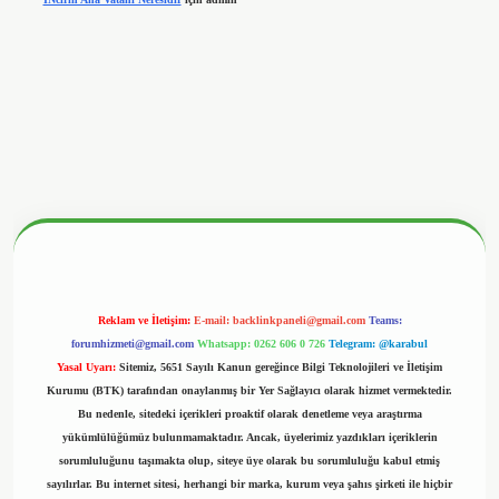
betx.org/
Reklam ve İletişim:
E-mail:
backlinkpaneli@gmail.com
Teams:
forumhizmeti@gmail.com
Whatsapp: 0262 606 0 726
Telegram: @karabul
Yasal Uyarı:
Sitemiz, 5651 Sayılı Kanun gereğince Bilgi Teknolojileri ve İletişim
Kurumu (BTK) tarafından onaylanmış bir Yer Sağlayıcı olarak hizmet vermektedir.
Bu nedenle, sitedeki içerikleri proaktif olarak denetleme veya araştırma
yükümlülüğümüz bulunmamaktadır. Ancak, üyelerimiz yazdıkları içeriklerin
sorumluluğunu taşımakta olup, siteye üye olarak bu sorumluluğu kabul etmiş
sayılırlar. Bu internet sitesi, herhangi bir marka, kurum veya şahıs şirketi ile hiçbir