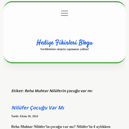
menüyü
Anasayfa
Gizlilik Politikası
Yasal Uyarı
aç
Hakkımızda
Hediye Fikirleri Blogu
Sevdiklerine sürpriz yapmanın yolları!
Etiket:
Reha Muhtar Nilüferin çocuğu var mı
Nilüfer Çocuğu Var Mı
Tarih: Ekim 18, 2024
Reha Muhtar Nilüfer’in çocuğu var mı? Nilüfer’in 4 aylıkken