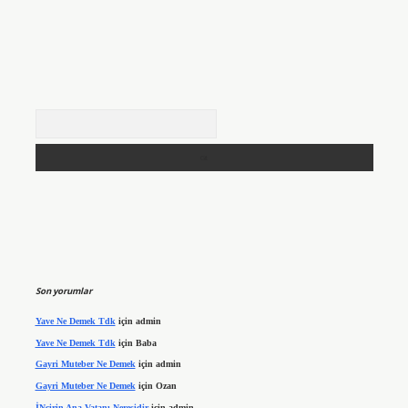
Arama
Son yorumlar
Yave Ne Demek Tdk
için
admin
Yave Ne Demek Tdk
için
Baba
Gayri Muteber Ne Demek
için
admin
Gayri Muteber Ne Demek
için
Ozan
İNcirin Ana Vatanı Neresidir
için
admin