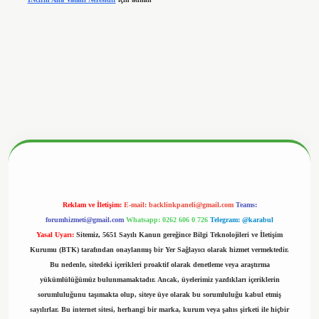
betx.org/
Reklam ve İletişim:
E-mail:
backlinkpaneli@gmail.com
Teams:
forumhizmeti@gmail.com
Whatsapp: 0262 606 0 726
Telegram: @karabul
Yasal Uyarı:
Sitemiz, 5651 Sayılı Kanun gereğince Bilgi Teknolojileri ve İletişim
Kurumu (BTK) tarafından onaylanmış bir Yer Sağlayıcı olarak hizmet vermektedir.
Bu nedenle, sitedeki içerikleri proaktif olarak denetleme veya araştırma
yükümlülüğümüz bulunmamaktadır. Ancak, üyelerimiz yazdıkları içeriklerin
sorumluluğunu taşımakta olup, siteye üye olarak bu sorumluluğu kabul etmiş
sayılırlar. Bu internet sitesi, herhangi bir marka, kurum veya şahıs şirketi ile hiçbir