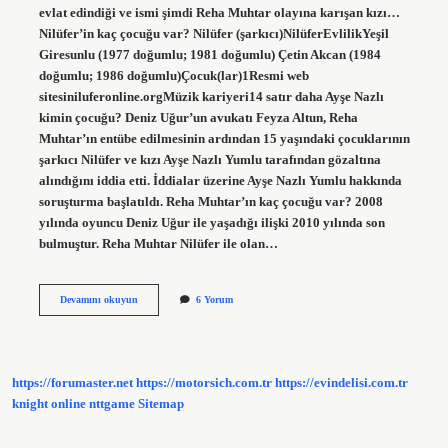
evlat edindiği ve ismi şimdi Reha Muhtar olayına karışan kızı…
Nilüfer’in kaç çocuğu var? Nilüfer (şarkıcı)NilüferEvlilikYeşil
Giresunlu (1977 doğumlu; 1981 doğumlu) Çetin Akcan (1984
doğumlu; 1986 doğumlu)Çocuk(lar)1Resmi web
sitesiniluferonline.orgMüzik kariyeri14 satır daha Ayşe Nazlı
kimin çocuğu? Deniz Uğur’un avukatı Feyza Altun, Reha
Muhtar’ın entübe edilmesinin ardından 15 yaşındaki çocuklarının
şarkıcı Nilüfer ve kızı Ayşe Nazlı Yumlu tarafından gözaltına
alındığını iddia etti. İddialar üzerine Ayşe Nazlı Yumlu hakkında
soruşturma başlatıldı. Reha Muhtar’ın kaç çocuğu var? 2008
yılında oyuncu Deniz Uğur ile yaşadığı ilişki 2010 yılında son
bulmuştur. Reha Muhtar Nilüfer ile olan…
Nilüfer
Devamını okuyun
6 Yorum
Çocuğu
Var
Mı
https://forumaster.net
https://motorsich.com.tr
https://evindelisi.com.tr
knight online
nttgame
Sitemap