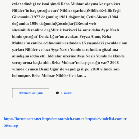
evlat edindiği ve ismi şimdi Reha Muhtar olayına karışan kızı…
Nilüfer’in kaç çocuğu var? Nilüfer (şarkıcı)NilüferEvlilikYeşil
Giresunlu (1977 doğumlu; 1981 doğumlu) Çetin Akcan (1984
doğumlu; 1986 doğumlu)Çocuk(lar)1Resmi web
sitesiniluferonline.orgMüzik kariyeri14 satır daha Ayşe Nazlı
kimin çocuğu? Deniz Uğur’un avukatı Feyza Altun, Reha
Muhtar’ın entübe edilmesinin ardından 15 yaşındaki çocuklarının
şarkıcı Nilüfer ve kızı Ayşe Nazlı Yumlu tarafından gözaltına
alındığını iddia etti. İddialar üzerine Ayşe Nazlı Yumlu hakkında
soruşturma başlatıldı. Reha Muhtar’ın kaç çocuğu var? 2008
yılında oyuncu Deniz Uğur ile yaşadığı ilişki 2010 yılında son
bulmuştur. Reha Muhtar Nilüfer ile olan…
Nilüfer
Devamını okuyun
6 Yorum
Çocuğu
Var
Mı
https://forumaster.net
https://motorsich.com.tr
https://evindelisi.com.tr
Sitemap