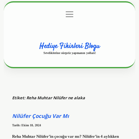
menüyü
Anasayfa
Gizlilik Politikası
Yasal Uyarı
aç
Hakkımızda
Hediye Fikirleri Blogu
Sevdiklerine sürpriz yapmanın yolları!
Etiket:
Reha Muhtar Nilüfer ne alaka
Nilüfer Çocuğu Var Mı
Tarih: Ekim 18, 2024
Reha Muhtar Nilüfer’in çocuğu var mı? Nilüfer’in 4 aylıkken