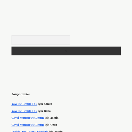
Arama
Son yorumlar
Yave Ne Demek Tdk
için
admin
Yave Ne Demek Tdk
için
Baba
Gayri Muteber Ne Demek
için
admin
Gayri Muteber Ne Demek
için
Ozan
İNcirin Ana Vatanı Neresidir
için
admin