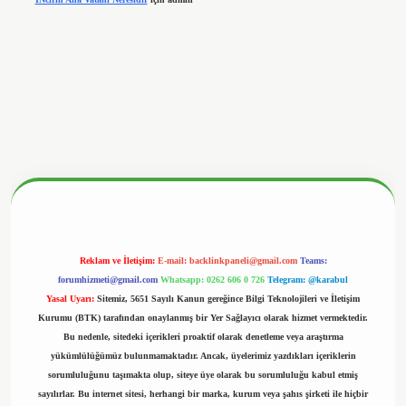
betx.org/
Reklam ve İletişim:
E-mail:
backlinkpaneli@gmail.com
Teams:
forumhizmeti@gmail.com
Whatsapp: 0262 606 0 726
Telegram: @karabul
Yasal Uyarı:
Sitemiz, 5651 Sayılı Kanun gereğince Bilgi Teknolojileri ve İletişim
Kurumu (BTK) tarafından onaylanmış bir Yer Sağlayıcı olarak hizmet vermektedir.
Bu nedenle, sitedeki içerikleri proaktif olarak denetleme veya araştırma
yükümlülüğümüz bulunmamaktadır. Ancak, üyelerimiz yazdıkları içeriklerin
sorumluluğunu taşımakta olup, siteye üye olarak bu sorumluluğu kabul etmiş
sayılırlar. Bu internet sitesi, herhangi bir marka, kurum veya şahıs şirketi ile hiçbir