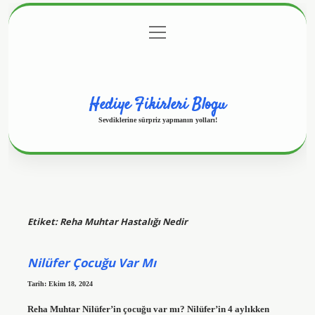
menüyü
Anasayfa
Gizlilik Politikası
Yasal Uyarı
aç
Hakkımızda
Hediye Fikirleri Blogu
Sevdiklerine sürpriz yapmanın yolları!
Etiket:
Reha Muhtar Hastalığı Nedir
Nilüfer Çocuğu Var Mı
Tarih: Ekim 18, 2024
Reha Muhtar Nilüfer’in çocuğu var mı? Nilüfer’in 4 aylıkken