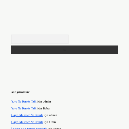
Arama
Son yorumlar
Yave Ne Demek Tdk
için
admin
Yave Ne Demek Tdk
için
Baba
Gayri Muteber Ne Demek
için
admin
Gayri Muteber Ne Demek
için
Ozan
İNcirin Ana Vatanı Neresidir
için
admin