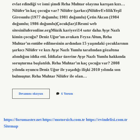
evlat edindiği ve ismi şimdi Reha Muhtar olayına karışan kızı…
Nilüfer’in kaç çocuğu var? Nilüfer (şarkıcı)NilüferEvlilikYeşil
Giresunlu (1977 doğumlu; 1981 doğumlu) Çetin Akcan (1984
doğumlu; 1986 doğumlu)Çocuk(lar)1Resmi web
sitesiniluferonline.orgMüzik kariyeri14 satır daha Ayşe Nazlı
kimin çocuğu? Deniz Uğur’un avukatı Feyza Altun, Reha
Muhtar’ın entübe edilmesinin ardından 15 yaşındaki çocuklarının
şarkıcı Nilüfer ve kızı Ayşe Nazlı Yumlu tarafından gözaltına
alındığını iddia etti. İddialar üzerine Ayşe Nazlı Yumlu hakkında
soruşturma başlatıldı. Reha Muhtar’ın kaç çocuğu var? 2008
yılında oyuncu Deniz Uğur ile yaşadığı ilişki 2010 yılında son
bulmuştur. Reha Muhtar Nilüfer ile olan…
Nilüfer
Devamını okuyun
6 Yorum
Çocuğu
Var
Mı
https://forumaster.net
https://motorsich.com.tr
https://evindelisi.com.tr
Sitemap