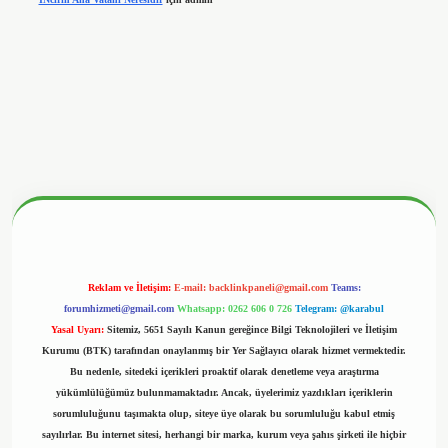
betx.org/
Reklam ve İletişim:
E-mail:
backlinkpaneli@gmail.com
Teams:
forumhizmeti@gmail.com
Whatsapp: 0262 606 0 726
Telegram: @karabul
Yasal Uyarı:
Sitemiz, 5651 Sayılı Kanun gereğince Bilgi Teknolojileri ve İletişim
Kurumu (BTK) tarafından onaylanmış bir Yer Sağlayıcı olarak hizmet vermektedir.
Bu nedenle, sitedeki içerikleri proaktif olarak denetleme veya araştırma
yükümlülüğümüz bulunmamaktadır. Ancak, üyelerimiz yazdıkları içeriklerin
sorumluluğunu taşımakta olup, siteye üye olarak bu sorumluluğu kabul etmiş
sayılırlar. Bu internet sitesi, herhangi bir marka, kurum veya şahıs şirketi ile hiçbir