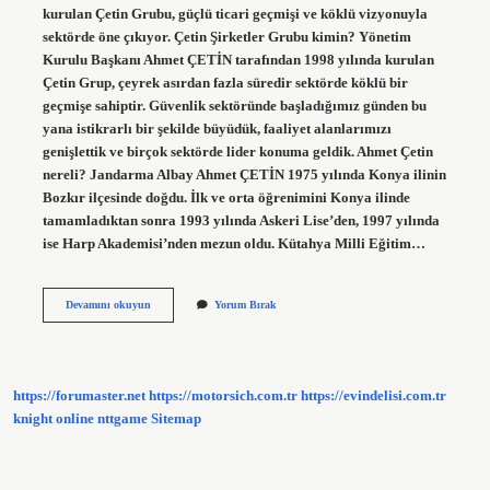
kurulan Çetin Grubu, güçlü ticari geçmişi ve köklü vizyonuyla
sektörde öne çıkıyor. Çetin Şirketler Grubu kimin? Yönetim
Kurulu Başkanı Ahmet ÇETİN tarafından 1998 yılında kurulan
Çetin Grup, çeyrek asırdan fazla süredir sektörde köklü bir
geçmişe sahiptir. Güvenlik sektöründe başladığımız günden bu
yana istikrarlı bir şekilde büyüdük, faaliyet alanlarımızı
genişlettik ve birçok sektörde lider konuma geldik. Ahmet Çetin
nereli? Jandarma Albay Ahmet ÇETİN 1975 yılında Konya ilinin
Bozkır ilçesinde doğdu. İlk ve orta öğrenimini Konya ilinde
tamamladıktan sonra 1993 yılında Askeri Lise’den, 1997 yılında
ise Harp Akademisi’nden mezun oldu. Kütahya Milli Eğitim…
Çetin
Devamını okuyun
Yorum Bırak
Group
Sahibi
Nereli
https://forumaster.net
https://motorsich.com.tr
https://evindelisi.com.tr
knight online
nttgame
Sitemap