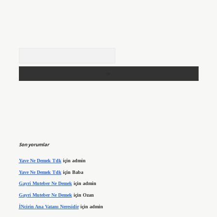
Arama
Son yorumlar
Yave Ne Demek Tdk
için
admin
Yave Ne Demek Tdk
için
Baba
Gayri Muteber Ne Demek
için
admin
Gayri Muteber Ne Demek
için
Ozan
İNcirin Ana Vatanı Neresidir
için
admin