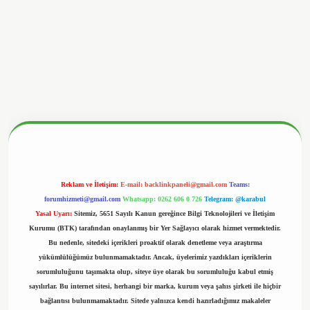
nbetx.org/
Reklam ve İletişim:
E-mail:
backlinkpaneli@gmail.com
Teams:
forumhizmeti@gmail.com
Whatsapp: 0262 606 0 726
Telegram: @karabul
Yasal Uyarı:
Sitemiz, 5651 Sayılı Kanun gereğince Bilgi Teknolojileri ve İletişim
Kurumu (BTK) tarafından onaylanmış bir Yer Sağlayıcı olarak hizmet vermektedir.
Bu nedenle, sitedeki içerikleri proaktif olarak denetleme veya araştırma
yükümlülüğümüz bulunmamaktadır. Ancak, üyelerimiz yazdıkları içeriklerin
sorumluluğunu taşımakta olup, siteye üye olarak bu sorumluluğu kabul etmiş
sayılırlar. Bu internet sitesi, herhangi bir marka, kurum veya şahıs şirketi ile hiçbir
bağlantısı bulunmamaktadır. Sitede yalnızca kendi hazırladığımız makaleler