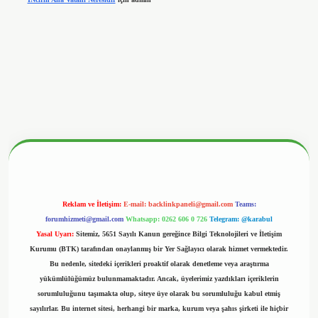
betx.org/
Reklam ve İletişim:
E-mail:
backlinkpaneli@gmail.com
Teams:
forumhizmeti@gmail.com
Whatsapp: 0262 606 0 726
Telegram: @karabul
Yasal Uyarı:
Sitemiz, 5651 Sayılı Kanun gereğince Bilgi Teknolojileri ve İletişim
Kurumu (BTK) tarafından onaylanmış bir Yer Sağlayıcı olarak hizmet vermektedir.
Bu nedenle, sitedeki içerikleri proaktif olarak denetleme veya araştırma
yükümlülüğümüz bulunmamaktadır. Ancak, üyelerimiz yazdıkları içeriklerin
sorumluluğunu taşımakta olup, siteye üye olarak bu sorumluluğu kabul etmiş
sayılırlar. Bu internet sitesi, herhangi bir marka, kurum veya şahıs şirketi ile hiçbir