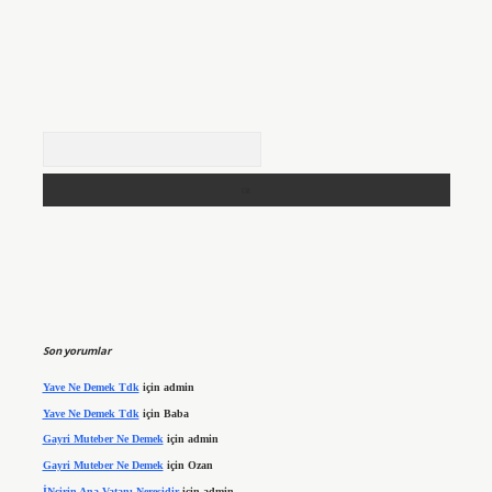
Arama
Son yorumlar
Yave Ne Demek Tdk
için
admin
Yave Ne Demek Tdk
için
Baba
Gayri Muteber Ne Demek
için
admin
Gayri Muteber Ne Demek
için
Ozan
İNcirin Ana Vatanı Neresidir
için
admin