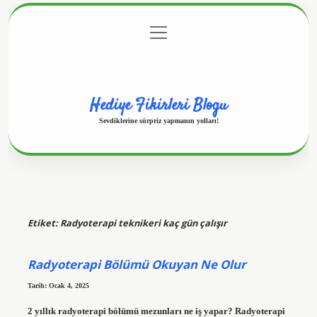
menüyü
Anasayfa
Gizlilik Politikası
Yasal Uyarı
aç
Hakkımızda
Hediye Fikirleri Blogu
Sevdiklerine sürpriz yapmanın yolları!
Etiket:
Radyoterapi teknikeri kaç gün çalışır
Radyoterapi Bölümü Okuyan Ne Olur
Tarih: Ocak 4, 2025
2 yıllık radyoterapi bölümü mezunları ne iş yapar? Radyoterapi