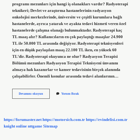
programı mezunları için hangi iş olanakları vardır? Radyoterapi
teknikeri; Devlet ve araştırma hastanelerinin radyasyon
onkolojisi merkezlerinde, üniversite ve çeşitli kurumlara bağlı
hastanelerde, ayrıca yatarak ve ayakta tedavi hizmeti veren özel
hastanelerde çalışma olanağı bulunmaktadır. Radyoterapi kaç
TL maaş alır? Kullanıcıların en çok paylaştığı maaşlar 24.900
TL ile 50.000 TL arasında değişiyor. Radyoterapi teknisyenleri
için en düşük paylaşılan maaş 22.100 TL iken, en yüksek 60
TL’dir. Radyoterapi okuyunca ne olur? Radyasyon Terapisi
Bölümü mezunları Radyasyon Terapisi Teknisyeni ünvanını
almaya hak kazanırlar ve kanser tedavisinin birçok alanında
çalışabilirler. Önemli konular arasında tedavi alanlarının…
Radyoterapi
Devamını okuyun
Yorum Bırak
Bölümü
Okuyan
Ne
Olur
https://forumaster.net
https://motorsich.com.tr
https://evindelisi.com.tr
knight online
nttgame
Sitemap