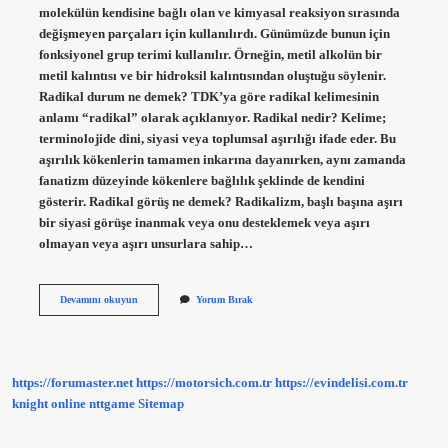
molekülün kendisine bağlı olan ve kimyasal reaksiyon sırasında
değişmeyen parçaları için kullanılırdı. Günümüzde bunun için
fonksiyonel grup terimi kullanılır. Örneğin, metil alkolün bir
metil kalıntısı ve bir hidroksil kalıntısından oluştuğu söylenir.
Radikal durum ne demek? TDK’ya göre radikal kelimesinin
anlamı “radikal” olarak açıklanıyor. Radikal nedir? Kelime;
terminolojide dini, siyasi veya toplumsal aşırılığı ifade eder. Bu
aşırılık kökenlerin tamamen inkarına dayanırken, aynı zamanda
fanatizm düzeyinde kökenlere bağlılık şeklinde de kendini
gösterir. Radikal görüş ne demek? Radikalizm, başlı başına aşırı
bir siyasi görüşe inanmak veya onu desteklemek veya aşırı
olmayan veya aşırı unsurlara sahip…
Radikal
Devamını okuyun
Yorum Bırak
Yönde
Ne
Demek
https://forumaster.net
https://motorsich.com.tr
https://evindelisi.com.tr
knight online
nttgame
Sitemap