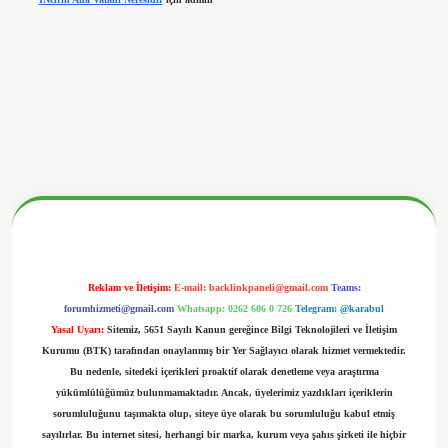
betx.org/
Reklam ve İletişim:
E-mail:
backlinkpaneli@gmail.com
Teams:
forumhizmeti@gmail.com
Whatsapp: 0262 606 0 726
Telegram: @karabul
Yasal Uyarı:
Sitemiz, 5651 Sayılı Kanun gereğince Bilgi Teknolojileri ve İletişim
Kurumu (BTK) tarafından onaylanmış bir Yer Sağlayıcı olarak hizmet vermektedir.
Bu nedenle, sitedeki içerikleri proaktif olarak denetleme veya araştırma
yükümlülüğümüz bulunmamaktadır. Ancak, üyelerimiz yazdıkları içeriklerin
sorumluluğunu taşımakta olup, siteye üye olarak bu sorumluluğu kabul etmiş
sayılırlar. Bu internet sitesi, herhangi bir marka, kurum veya şahıs şirketi ile hiçbir