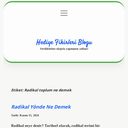
menüyü
Anasayfa
Gizlilik Politikası
Yasal Uyarı
aç
Hakkımızda
Hediye Fikirleri Blogu
Sevdiklerine sürpriz yapmanın yolları!
Etiket:
Radikal toplum ne demek
Radikal Yönde Ne Demek
Tarih: Kasım 15, 2024
Radikal neye denir? Tarihsel olarak, radikal terimi bir