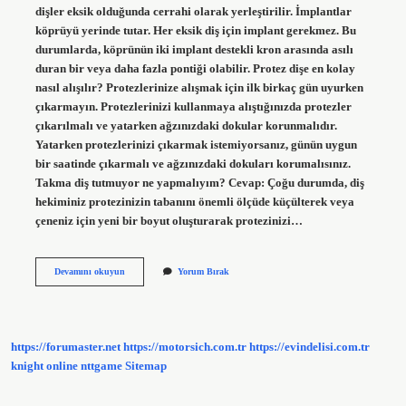
dişler eksik olduğunda cerrahi olarak yerleştirilir. İmplantlar
köprüyü yerinde tutar. Her eksik diş için implant gerekmez. Bu
durumlarda, köprünün iki implant destekli kron arasında asılı
duran bir veya daha fazla pontiği olabilir. Protez dişe en kolay
nasıl alışılır? Protezlerinize alışmak için ilk birkaç gün uyurken
çıkarmayın. Protezlerinizi kullanmaya alıştığınızda protezler
çıkarılmalı ve yatarken ağzınızdaki dokular korunmalıdır.
Yatarken protezlerinizi çıkarmak istemiyorsanız, günün uygun
bir saatinde çıkarmalı ve ağzınızdaki dokuları korumalısınız.
Takma diş tutmuyor ne yapmalıyım? Cevap: Çoğu durumda, diş
hekiminiz protezinizin tabanını önemli ölçüde küçülterek veya
çeneniz için yeni bir boyut oluşturarak protezinizi…
Protez
Devamını okuyun
Yorum Bırak
Diş
Nasıl
Tutturulur
https://forumaster.net
https://motorsich.com.tr
https://evindelisi.com.tr
knight online
nttgame
Sitemap