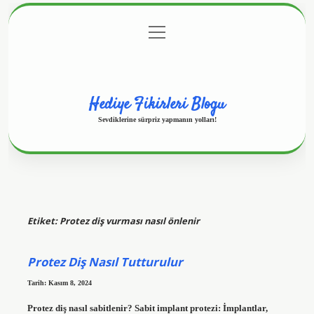
menüyü
Anasayfa
Gizlilik Politikası
Yasal Uyarı
aç
Hakkımızda
Hediye Fikirleri Blogu
Sevdiklerine sürpriz yapmanın yolları!
Etiket:
Protez diş vurması nasıl önlenir
Protez Diş Nasıl Tutturulur
Tarih: Kasım 8, 2024
Protez diş nasıl sabitlenir? Sabit implant protezi: İmplantlar,