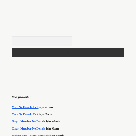
Arama
Son yorumlar
Yave Ne Demek Tdk
için
admin
Yave Ne Demek Tdk
için
Baba
Gayri Muteber Ne Demek
için
admin
Gayri Muteber Ne Demek
için
Ozan
İNcirin Ana Vatanı Neresidir
için
admin