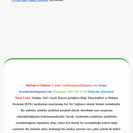
betx.org/
Reklam ve İletişim:
E-mail:
backlinkpaneli@gmail.com
Teams:
forumhizmeti@gmail.com
Whatsapp: 0262 606 0 726
Telegram: @karabul
Yasal Uyarı:
Sitemiz, 5651 Sayılı Kanun gereğince Bilgi Teknolojileri ve İletişim
Kurumu (BTK) tarafından onaylanmış bir Yer Sağlayıcı olarak hizmet vermektedir.
Bu nedenle, sitedeki içerikleri proaktif olarak denetleme veya araştırma
yükümlülüğümüz bulunmamaktadır. Ancak, üyelerimiz yazdıkları içeriklerin
sorumluluğunu taşımakta olup, siteye üye olarak bu sorumluluğu kabul etmiş
sayılırlar. Bu internet sitesi, herhangi bir marka, kurum veya şahıs şirketi ile hiçbir