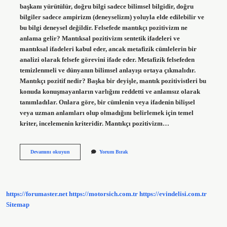
başkanı yürütülür, doğru bilgi sadece bilimsel bilgidir, doğru
bilgiler sadece ampirizm (deneyselizm) yoluyla elde edilebilir ve
bu bilgi deneysel değildir. Felsefede mantıkçı pozitivizm ne
anlama gelir? Mantıksal pozitivizm sentetik ifadeleri ve
mantıksal ifadeleri kabul eder, ancak metafizik cümlelerin bir
analizi olarak felsefe görevini ifade eder. Metafizik felsefeden
temizlenmeli ve dünyanın bilimsel anlayışı ortaya çıkmalıdır.
Mantıkçı pozitif nedir? Başka bir deyişle, mantık pozitivistleri bu
konuda konuşmayanların varlığını reddetti ve anlamsız olarak
tanımladılar. Onlara göre, bir cümlenin veya ifadenin bilişsel
veya uzman anlamları olup olmadığını belirlemek için temel
kriter, incelemenin kriteridir. Mantıkçı pozitivizm…
Mantıkçı
Devamını okuyun
Yorum Bırak
Pozitivizm
Nedir
Tyt
https://forumaster.net
https://motorsich.com.tr
https://evindelisi.com.tr
Sitemap