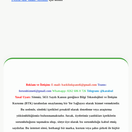
betx.org/
Reklam ve İletişim:
E-mail:
backlinkpaneli@gmail.com
Teams:
forumhizmeti@gmail.com
Whatsapp: 0262 606 0 726
Telegram: @karabul
Yasal Uyarı:
Sitemiz, 5651 Sayılı Kanun gereğince Bilgi Teknolojileri ve İletişim
Kurumu (BTK) tarafından onaylanmış bir Yer Sağlayıcı olarak hizmet vermektedir.
Bu nedenle, sitedeki içerikleri proaktif olarak denetleme veya araştırma
yükümlülüğümüz bulunmamaktadır. Ancak, üyelerimiz yazdıkları içeriklerin
sorumluluğunu taşımakta olup, siteye üye olarak bu sorumluluğu kabul etmiş
sayılırlar. Bu internet sitesi, herhangi bir marka, kurum veya şahıs şirketi ile hiçbir