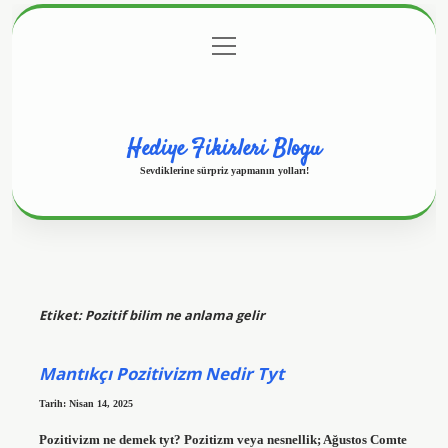
menüyü
Anasayfa
Gizlilik Politikası
Yasal Uyarı
aç
Hakkımızda
Hediye Fikirleri Blogu
Sevdiklerine sürpriz yapmanın yolları!
Etiket:
Pozitif bilim ne anlama gelir
Mantıkçı Pozitivizm Nedir Tyt
Tarih: Nisan 14, 2025
Pozitivizm ne demek tyt? Pozitizm veya nesnellik; Ağustos Comte