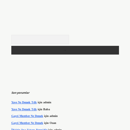
Arama
Son yorumlar
Yave Ne Demek Tdk
için
admin
Yave Ne Demek Tdk
için
Baba
Gayri Muteber Ne Demek
için
admin
Gayri Muteber Ne Demek
için
Ozan
İNcirin Ana Vatanı Neresidir
için
admin