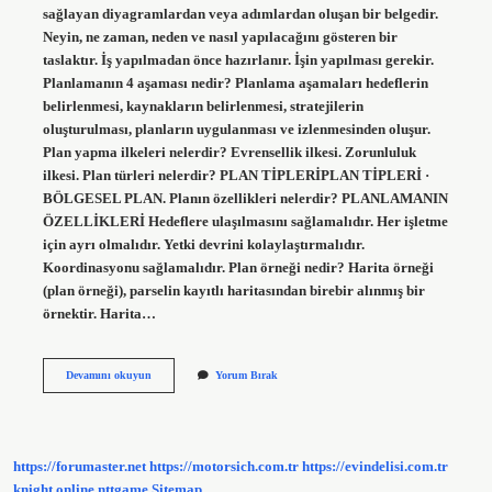
sağlayan diyagramlardan veya adımlardan oluşan bir belgedir.
Neyin, ne zaman, neden ve nasıl yapılacağını gösteren bir
taslaktır. İş yapılmadan önce hazırlanır. İşin yapılması gerekir.
Planlamanın 4 aşaması nedir? Planlama aşamaları hedeflerin
belirlenmesi, kaynakların belirlenmesi, stratejilerin
oluşturulması, planların uygulanması ve izlenmesinden oluşur.
Plan yapma ilkeleri nelerdir? Evrensellik ilkesi. Zorunluluk
ilkesi. Plan türleri nelerdir? PLAN TİPLERİPLAN TİPLERİ ·
BÖLGESEL PLAN. Planın özellikleri nelerdir? PLANLAMANIN
ÖZELLİKLERİ Hedeflere ulaşılmasını sağlamalıdır. Her işletme
için ayrı olmalıdır. Yetki devrini kolaylaştırmalıdır.
Koordinasyonu sağlamalıdır. Plan örneği nedir? Harita örneği
(plan örneği), parselin kayıtlı haritasından birebir alınmış bir
örnektir. Harita…
Plan
Devamını okuyun
Yorum Bırak
Özellikleri
Nelerdir
https://forumaster.net
https://motorsich.com.tr
https://evindelisi.com.tr
knight online
nttgame
Sitemap