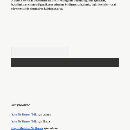
Hukuka ve yasal düzenlemelere aykırı olduğunu düşündüğünüz içerikleri,
backlinkpanelicomtr@gmail.com
adresine bildirmeniz halinde, ilgili içerikler yasal
süre içerisinde sitemizden kaldırılacaktır.
Arama
Son yorumlar
Yave Ne Demek Tdk
için
admin
Yave Ne Demek Tdk
için
Baba
Gayri Muteber Ne Demek
için
admin