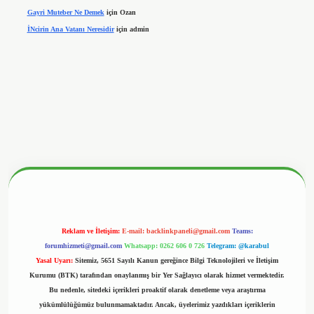
Gayri Muteber Ne Demek
için
Ozan
İNcirin Ana Vatanı Neresidir
için
admin
betx.org/
Reklam ve İletişim:
E-mail:
backlinkpaneli@gmail.com
Teams:
forumhizmeti@gmail.com
Whatsapp: 0262 606 0 726
Telegram: @karabul
Yasal Uyarı:
Sitemiz, 5651 Sayılı Kanun gereğince Bilgi Teknolojileri ve İletişim
Kurumu (BTK) tarafından onaylanmış bir Yer Sağlayıcı olarak hizmet vermektedir.
Bu nedenle, sitedeki içerikleri proaktif olarak denetleme veya araştırma
yükümlülüğümüz bulunmamaktadır. Ancak, üyelerimiz yazdıkları içeriklerin