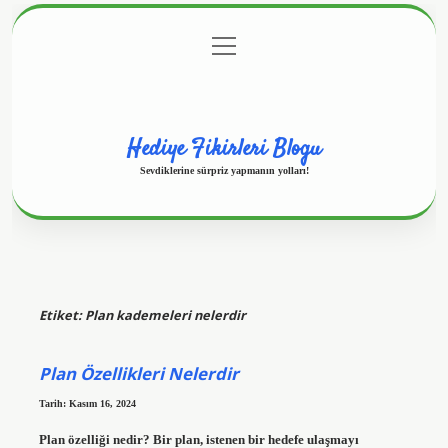
menüyü
Anasayfa
Gizlilik Politikası
Yasal Uyarı
aç
Hakkımızda
Hediye Fikirleri Blogu
Sevdiklerine sürpriz yapmanın yolları!
Etiket:
Plan kademeleri nelerdir
Plan Özellikleri Nelerdir
Tarih: Kasım 16, 2024
Plan özelliği nedir? Bir plan, istenen bir hedefe ulaşmayı